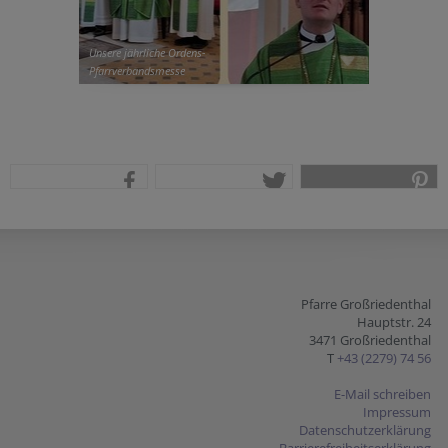
Unsere jährliche Ordens-
Pfarrverbandsmesse
teilen
tweet
pin it
Pfarre Großriedenthal
Hauptstr. 24
3471 Großriedenthal
T
+43 (2279) 74 56
E-Mail schreiben
Impressum
Datenschutzerklärung
Barrierefreiheitserklärung