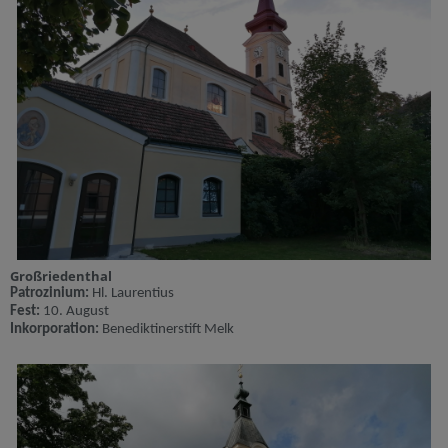
Großriedenthal
Patrozinium:
Hl. Laurentius
Fest:
10. August
Inkorporation:
Benediktinerstift M
elk