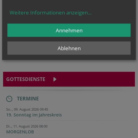
Weitere Informationen anzeigen
...
Annehmen
Sie haben ein Anliegen oder eine Frage zu den Angeboten der Pfarre
Großriedenthal?
Wir sind für Sie da!
Ablehnen
GOTTESDIENSTE
TERMINE
So.., 09. August 2026 09:45
19. Sonntag im Jahreskreis
Di.., 11. August 2026 08:00
MORGENLOB