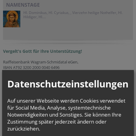
NAMENSTAGE
Hl. Dominikus, Hl. Cyriakus, , Vierzehn heilige Nothelfer, Hl.
Hildiger, Hl....
Vergelt's Gott für Ihre Unterstützung!
Raiffeisenbank Wagram-Schmidatal eGen,
IBAN AT92 3200 2000 0040 6496
Evangelium
Datenschutzeinstellungen
von heute
Mt 17, 14b–20
Wenn ihr Glauben habt, wird euch nichts unmöglich sein
Auf unserer Webseite werden Cookies verwendet
für Social Media, Analyse, systemtechnische
Notwendigkeiten und Sonstiges. Sie können Ihre
Zustimmung später jederzeit ändern oder
zurückziehen.