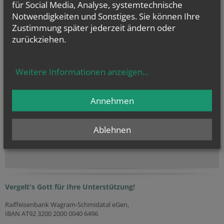
für Social Media, Analyse, systemtechnische
Notwendigkeiten und Sonstiges. Sie können Ihre
Zustimmung später jederzeit ändern oder
zurückziehen.
vorherige
Weitere Informationen anzeigen
...
Annehmen
NAMENSTAGE
Hl. Felicissimus und hl. Agapitus, Hl. Gezelinus (Gozelin), Hl.
Ablehnen
Gilbert, Hl....
Vergelt's Gott für Ihre Unterstützung!
Raiffeisenbank Wagram-Schmidatal eGen,
IBAN AT92 3200 2000 0040 6496