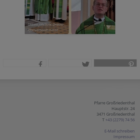
Unsere jährliche Ordens-
Pfarrverbandsmesse
teilen
tweet
pin it
Pfarre Großriedenthal
Hauptstr. 24
3471 Großriedenthal
T
+43 (2279) 74 56
E-Mail schreiben
Impressum