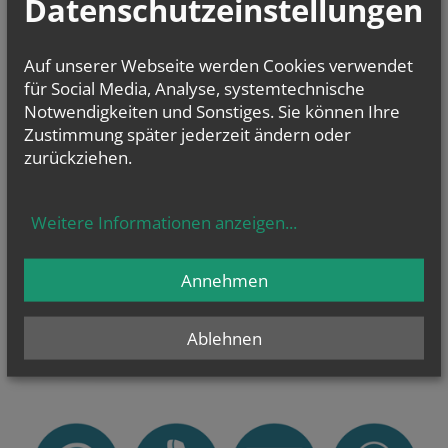
Datenschutzeinstellungen
Termine der Pfarre Leobendorf
Auf unserer Webseite werden Cookies verwendet
für Social Media, Analyse, systemtechnische
Notwendigkeiten und Sonstiges. Sie können Ihre
Zustimmung später jederzeit ändern oder
zurückziehen.
Weitere Informationen anzeigen
...
Alles über den Kircheneintritt
Annehmen
Ob Taufe oder Wiedereintritt – unsere Türen sind
immer offen.
Ablehnen
> Vier Wege in die katholische Kirche