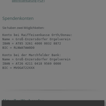
Beitrittserklärung (PDF)
Spendenkonten
Sie haben zwei Möglichkeiten:
Konto bei Raiffeisenkasse Orth/Donau:

Name = Groß-Enzersdorfer Orgelverein

IBAN = AT85 3261 4000 0032 8872

BIC = RLNWATWW0D0
Konto bei der Marchfelder Bank:

Name = Groß-Enzersdorfer Orgelverein

IBAN = AT26 4211 0418 9569 0000

BIC = MVOGAT22XXX
Aktueller Wochenplan