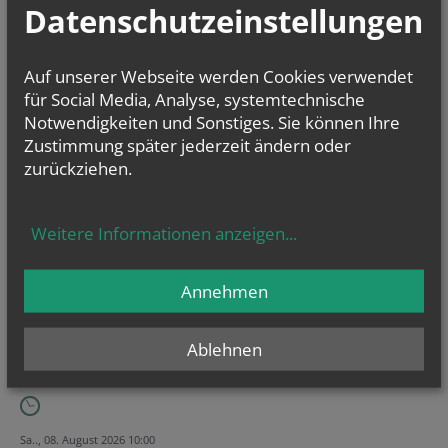
Datenschutzeinstellungen
Die Woche der Pfarren & aktuelle Verlautbarungen
Kalenderwoche 33
Kalenderwoche 32
Auf unserer Webseite werden Cookies verwendet
für Social Media, Analyse, systemtechnische
Notwendigkeiten und Sonstiges. Sie können Ihre
Zustimmung später jederzeit ändern oder
zurückziehen.
Weitere Informationen anzeigen
...
Annehmen
Ablehnen
Sa.., 08. August 2026 10:00