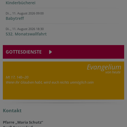
Kinderbücherei
Di.., 11. August 2026 09:00
Babytreff
Di.., 11. August 2026 18:30
532. Monatswallfahrt
GOTTESDIENSTE
Evangelium
von heute
Mt 17, 14b–20
Wenn ihr Glauben habt, wird euch nichts unmöglich sein
Kontakt
Pfarre „Maria Schutz“