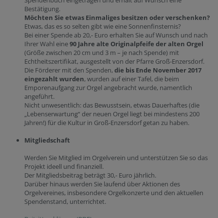
Spendenbuch eingetragen und erhält auf Wunsch eine
Bestätigung.
Möchten Sie etwas Einmaliges besitzen oder verschenken?
Etwas, das es so selten gibt wie eine Sonnenfinsternis?
Bei einer Spende ab 20,- Euro erhalten Sie auf Wunsch und nach
Ihrer Wahl eine
90 Jahre alte Originalpfeife der alten Orgel
(Größe zwischen 20 cm und 3 m – je nach Spende) mit
Echtheitszertifikat, ausgestellt von der Pfarre Groß-Enzersdorf.
Die Förderer mit den Spenden,
die bis Ende November 2017
eingezahlt wurden
, wurden auf einer Tafel, die beim
Emporenaufgang zur Orgel angebracht wurde, namentlich
angeführt.
Nicht unwesentlich: das Bewusstsein, etwas Dauerhaftes (die
„Lebenserwartung“ der neuen Orgel liegt bei mindestens 200
Jahren!) für die Kultur in Groß-Enzersdorf getan zu haben.
Mitgliedschaft
Werden Sie Mitglied im Orgelverein und unterstützen Sie so das
Projekt ideell und finanziell.
Der Mitgliedsbeitrag beträgt 30,- Euro jährlich.
Darüber hinaus werden Sie laufend über Aktionen des
Orgelvereines, insbesondere Orgelkonzerte und den aktuellen
Spendenstand, unterrichtet.