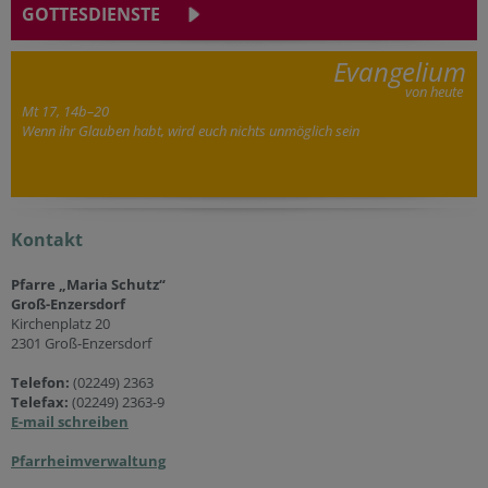
GOTTESDIENSTE
Evangelium
von heute
Mt 17, 14b–20
Wenn ihr Glauben habt, wird euch nichts unmöglich sein
Kontakt
Pfarre „Maria Schutz“
Groß-Enzersdorf
Kirchenplatz 20
2301 Groß-Enzersdorf
Telefon:
(02249) 2363
Telefax:
(02249) 2363-9
E-mail schreiben
Pfarrheimverwaltung