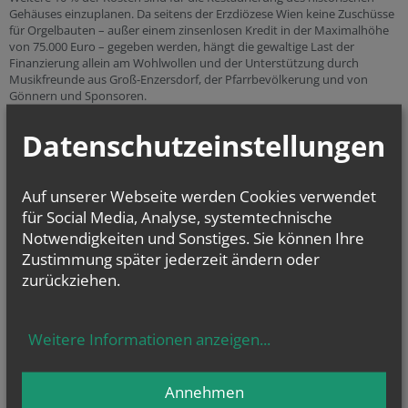
Gehäuses einzuplanen. Da seitens der Erzdiözese Wien keine Zuschüsse
für Orgelbauten – außer einem zinsenlosen Kredit in der Maximalhöhe
von 75.000 Euro – gegeben werden, hängt die gewaltige Last der
Finanzierung allein am Wohlwollen und der Unterstützung durch
Musikfreunde aus Groß-Enzersdorf, der Pfarrbevölkerung und von
Gönnern und Sponsoren.
mehr
Datenschutzeinstellungen
Auf unserer Webseite werden Cookies verwendet
für Social Media, Analyse, systemtechnische
Aktueller Wochenplan
Notwendigkeiten und Sonstiges. Sie können Ihre
Zustimmung später jederzeit ändern oder
Die Woche der Pfarren & aktuelle Verlautbarungen
zurückziehen.
Kalenderwoche 33
Kalenderwoche 32
Weitere Informationen anzeigen
...
Annehmen