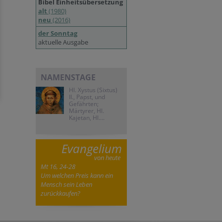
Bibel Einheitsübersetzung
alt
(1980)
neu
(2016)
der Sonntag
aktuelle Ausgabe
NAMENSTAGE
Hl. Xystus (Sixtus)
II., Papst, und
Gefährten;
Märtyrer, Hl.
Kajetan, Hl....
Evangelium
von heute
Mt 16, 24-28
Um welchen Preis kann ein
Mensch sein Leben
zurückkaufen?