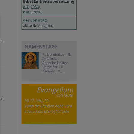
Bibel Einheitsübersetzung
alt
(1980)
neu
(2016)
der Sonntag
aktuelle Ausgabe
an.
NAMENSTAGE
Hl. Dominikus, Hl.
Cyriakus, ,
Vierzehn heilige
Nothelfer, Hl.
Hildiger, Hl....
Evangelium
von heute
n“,
Mt 17, 14b–20
Wenn ihr Glauben habt, wird
euch nichts unmöglich sein