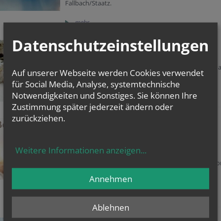
Fallbach/Staatz.
mehr
Datenschutzeinstellungen
Trauung und Ehe
Vereinbaren Sie rechtzeitig einen Termin mit Ihrem
Pfarrer/Pfarrvikar und melden Sie sich in der Kanzlei 
Auf unserer Webseite werden Cookies verwendet
für Social Media, Analyse, systemtechnische
mehr
Notwendigkeiten und Sonstiges. Sie können Ihre
Zustimmung später jederzeit ändern oder
zurückziehen.
Beichte und Aussprache
Die Beichte wird in den geprägten Zeiten (Zeit vor
Allerheiligen, Advent, Fastenzeit) angeboten.
Weitere Informationen anzeigen
...
Die Beichte als zentraler Schatz des Christentums:
Das Sakrament der Beichte ist „keine Gerichtssituatio
sondern heilsam und barmherzig...
Annehmen
(Homepage Erzdiözese Wien)
mehr
Ablehnen