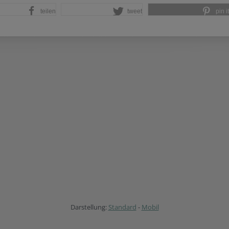
teilen
tweet
pin it
Darstellung:
Standard
-
Mobil