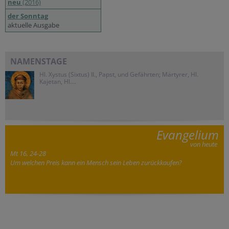
neu
(2016)
der Sonntag
aktuelle Ausgabe
NAMENSTAGE
Hl. Xystus (Sixtus) II., Papst, und Gefährten; Märtyrer, Hl.
Kajetan, Hl....
Evangelium
von heute
Mt 16, 24-28
Um welchen Preis kann ein Mensch sein Leben zurückkaufen?