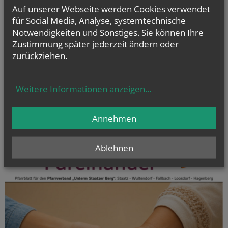
Auf unserer Webseite werden Cookies verwendet
Ich stimme der
Datenverarbeitung
zu.
*
für Social Media, Analyse, systemtechnische
Notwendigkeiten und Sonstiges. Sie können Ihre
Ich habe die
Informationen zum Datenschutz
gelesen.
*
Zustimmung später jederzeit ändern oder
zurückziehen.
Company website
Session ID
Reference
Secondary phone
Homepage
Weitere Informationen anzeigen
...
Annehmen
Ablehnen