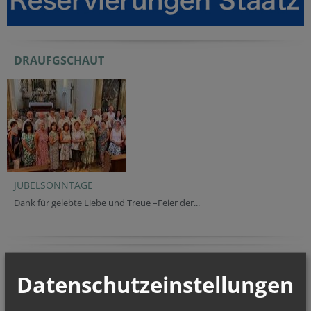
DRAUFGSCHAUT
JUBELSONNTAGE
Dank für gelebte Liebe und Treue –Feier der...
NEWSLETTER
Tracking ID
Verification code
Reference
Fax
Datenschutzeinstellungen
Geben Sie bitte Ihre E-Mail Adresse ein