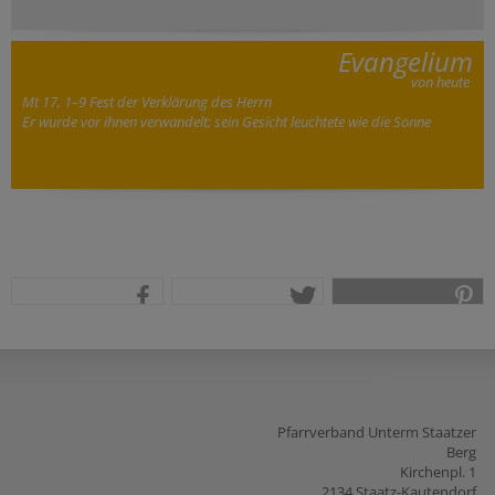
Evangelium
von heute
Mt 17, 1–9 Fest der Verklärung des Herrn
Er wurde vor ihnen verwandelt; sein Gesicht leuchtete wie die Sonne
teilen
tweet
pin it
Pfarrverband Unterm Staatzer
Berg
Kirchenpl. 1
2134 Staatz-Kautendorf