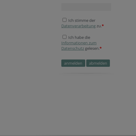
Ich stimme der
Datenverarbeitung
zu.
*
Ich habe die
Informationen zum
Datenschutz
gelesen.
*
Tracking ID
Fax
Verification code
Secondary phone
Verification code
Company website