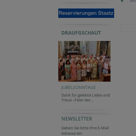
vor
DRAUFGSCHAUT
JUBELSONNTAGE
Dank für gelebte Liebe und
Treue –Feier der...
NEWSLETTER
URL
Company website
Secondary phone
Geben Sie bitte Ihre E-Mail
Adresse ein