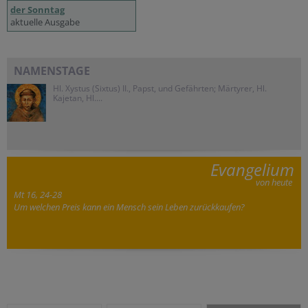
der Sonntag
aktuelle Ausgabe
NAMENSTAGE
Hl. Xystus (Sixtus) II., Papst, und Gefährten; Märtyrer, Hl.
Kajetan, Hl....
Evangelium
von heute
Mt 16, 24-28
Um welchen Preis kann ein Mensch sein Leben zurückkaufen?