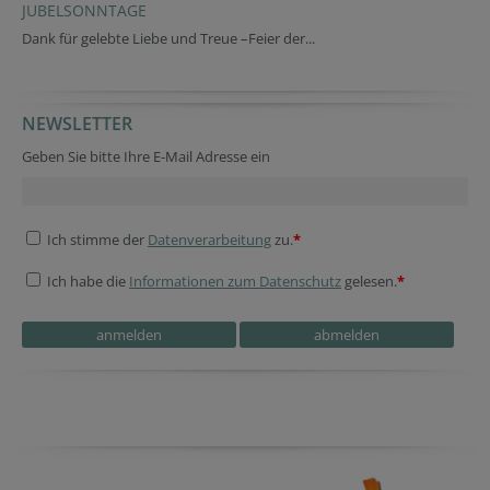
JUBELSONNTAGE
Dank für gelebte Liebe und Treue –Feier der...
NEWSLETTER
Fax
Session ID
Website
Homepage
Fax
Website
Reference
Geben Sie bitte Ihre E-Mail Adresse ein
Ich stimme der
Datenverarbeitung
zu.
*
Ich habe die
Informationen zum Datenschutz
gelesen.
*
Secondary phone
Verification code
Session ID