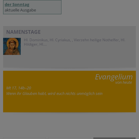
der Sonntag
aktuelle Ausgabe
NAMENSTAGE
Hl. Dominikus, Hl. Cyriakus, , Vierzehn heilige Nothelfer, Hl.
Hildiger, Hl....
Evangelium
von heute
Mt 17, 14b–20
Wenn ihr Glauben habt, wird euch nichts unmöglich sein