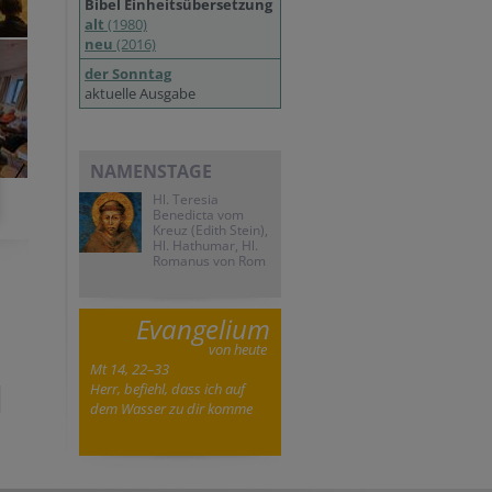
Bibel Einheitsübersetzung
alt
(1980)
neu
(2016)
der Sonntag
aktuelle Ausgabe
NAMENSTAGE
Hl. Teresia
Benedicta vom
Kreuz (Edith Stein),
Hl. Hathumar, Hl.
Romanus von Rom
Evangelium
von heute
Mt 14, 22–33
Herr, befiehl, dass ich auf
dem Wasser zu dir komme