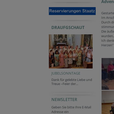
Advent
Gestart
Im Ansc
Durch di
stimmung
DRAUFGSCHAUT
Die äuße
wurden,
Ich den
Herzen"
JUBELSONNTAGE
Dank für gelebte Liebe und
Treue –Feier der...
NEWSLETTER
Company website
Verification code
Homepage
Reference
Geben Sie bitte Ihre E-Mail
Adresse ein