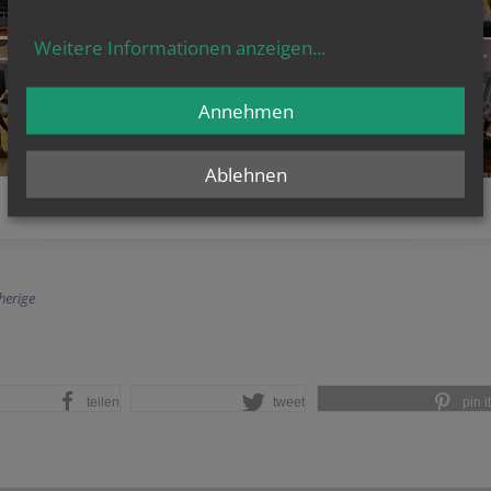
Weitere Informationen anzeigen
...
Annehmen
Ablehnen
herige
teilen
tweet
pin it