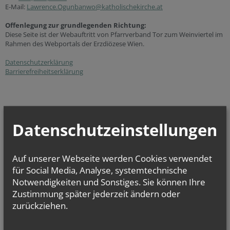
E-Mail:
Lawrence.Ogunbanwo@katholischekirche.at
Offenlegung zur grundlegenden Richtung:
Diese Seite ist der Webauftritt von Pfarrverband Tor zum Weinviertel im
Rahmen des Webportals der Erzdiözese Wien.
Datenschutzerklärung
Barrierefreiheitserklärung
Datenschutzeinstellungen
So.., 09. August 2026 08:30
Sonntagsmesse
Auf unserer Webseite werden Cookies verwendet
für Social Media, Analyse, systemtechnische
Mo.., 10. August 2026 17:00
Notwendigkeiten und Sonstiges. Sie können Ihre
Kanzlei- und Sprechstunde des Pfarrers
Zustimmung später jederzeit ändern oder
Do.., 13. August 2026 09:00
zurückziehen.
Kanzlei- und Sprechstunde des Pfarrers