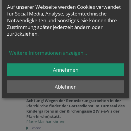
2026
Kircheng. 1
Auf unserer Webseite werden Cookies verwendet
2203 - Manhartsbrunn
für Social Media, Analyse, systemtechnische
21. Sonntag im Jahreskreis - Lesejahr A
Notwendigkeiten und Sonstiges. Sie können Ihre
Zustimmung später jederzeit ändern oder
zurückziehen.
Weitere Informationen anzeigen
...
Annehmen
Ablehnen
Caritas Augustsammlung
Achtung! Wegen der Renovierungsarbeiten in der
Pfarrkirche findet der Gottesdienst im Turnsaal des
Kindergartens in der Kirchengasse 2 (Vis-a-Vis der
Pfarrkirche) statt.
Pfarre Manhartsbrunn
mehr