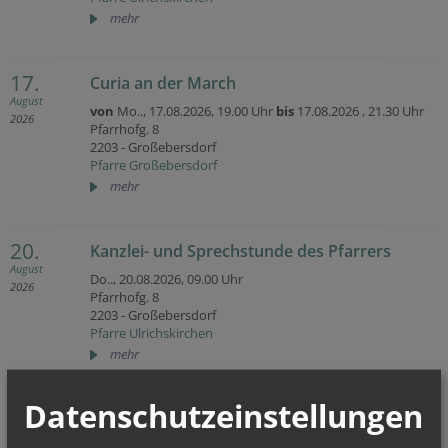
mehr
17.
Curia an der March
August
von
Mo.., 17.08.2026,
19.00 Uhr
bis
17.08.2026 ,
21.30 Uhr
2026
Pfarrhofg. 8
2203 - Großebersdorf
Pfarre Großebersdorf
mehr
20.
Kanzlei- und Sprechstunde des Pfarrers
August
Do.., 20.08.2026,
09.00 Uhr
2026
Pfarrhofg. 8
2203 - Großebersdorf
Pfarre Ulrichskirchen
mehr
Datenschutzeinstellungen
23.
Sonntagsmesse
August
So.., 23.08.2026,
08.30 Uhr