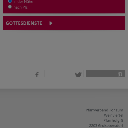
in der Nähe
nach Plz
GOTTESDIENSTE
teilen
tweet
pin it
Pfarrverband Tor zum
Weinviertel
Pfarrhofg. 8
2203 Großebersdorf