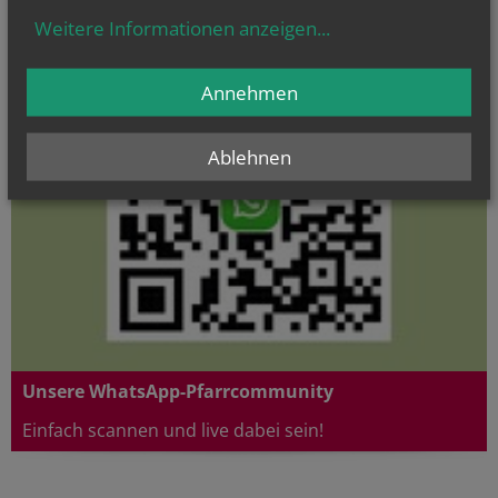
einen Klick entfernt!
Weitere Informationen anzeigen
...
Annehmen
Ablehnen
Unsere WhatsApp-Pfarrcommunity
Einfach scannen und live dabei sein!