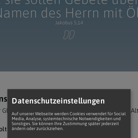
Namen des Herrn mit Öl
Jakobus 5,14
ensalbung gespendet werden?
Datenschutzeinstellungen
 Gläubige empfangen, der durch Krankheit oder Alt
Auf unserer Webseite werden Cookies verwendet für Social
Media, Analyse, systemtechnische Notwendigkeiten und
Sonstiges. Sie können Ihre Zustimmung später jederzeit
olt gespendet werden.
ändern oder zurückziehen.