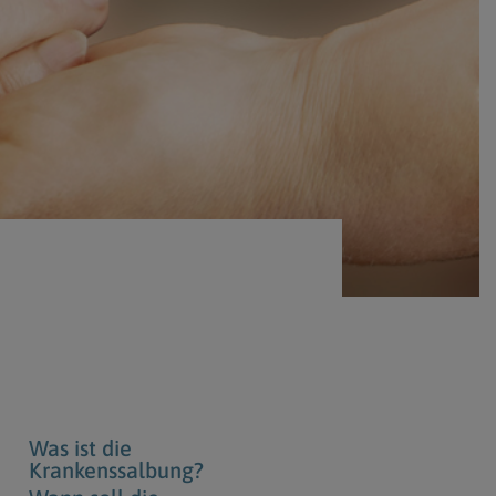
Berufung
stes
Was ist die
Krankenssalbung?