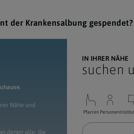
nt der Krankensalbung gespendet?
IN IHRER NÄHE
suchen u
zuhause.
Ihrer Nähe und
Pfarren
Personen
Instit
bei denen alle, die