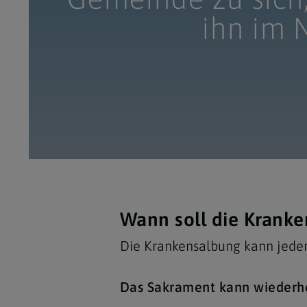
ihn im 
Wann soll die Krank
Die Krankensalbung kann jeder
Das Sakrament kann wiederh