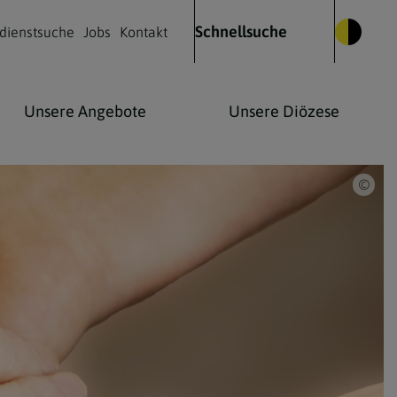
Schnellsuche
dienstsuche
Jobs
Kontakt
Unsere Angebote
Unsere Diözese
iSto
Glauben leben
Kulturelles Leben
Kontakt
Was wir glauben
Kirchenmusik
Die Heilige Messe
Kirche & Kunst
Wie Christen beten