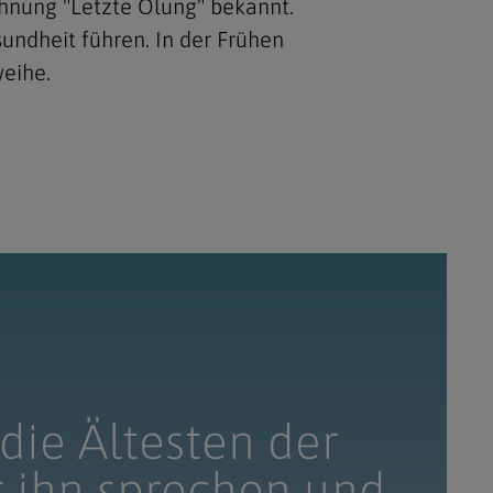
chnung "Letzte Ölung" bekannt.
undheit führen. In der Frühen
eihe.
die Ältesten der
r ihn sprechen und