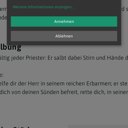
Weitere Informationen anzeigen
...
jemand das Bewusstsein verloren hat oder der Tod s
ndet werden.
Annehmen
Ablehnen
albung
tig jeder Priester: Er salbt dabei Stirn und Hände 
e:
lfe dir der Herr in seinem reichen Erbarmen; er steh
dich von deinen Sünden befreit, rette dich, in seiner