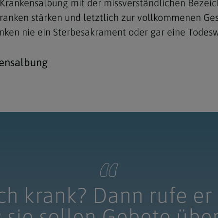
r Krankensalbung mit der missverständlichen Bezei
ranken stärken und letztlich zur vollkommenen Ges
anken nie ein Sterbesakrament oder gar eine Todesw
kensalbung
uch krank? Dann rufe er 
 sie sollen Gebete übe