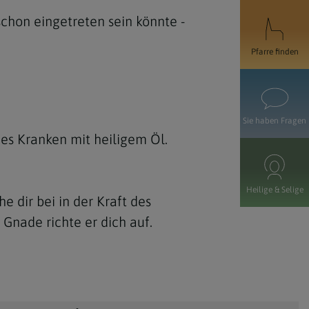
chon eingetreten sein könnte -
Pfarre finden
Sie haben Fragen
des Kranken mit heiligem Öl.
Heilige & Selige
e dir bei in der Kraft des
 Gnade richte er dich auf.