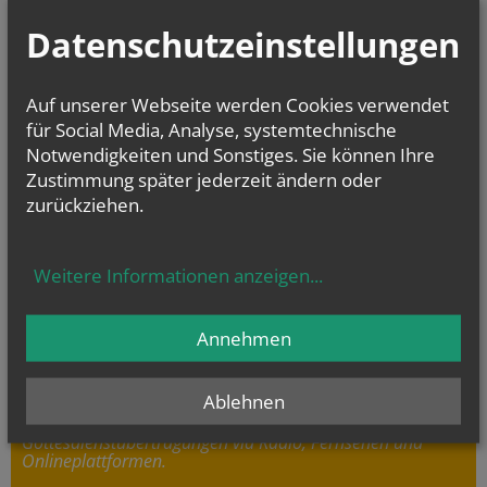
Datenschutzeinstellungen
Erntedankfest Pfarre Röschitz
Evangelium
Auf unserer Webseite werden Cookies verwendet
von heute
Joh 12, 24-26
für Social Media, Analyse, systemtechnische
Wenn das Weizenkorn stirbt, bringt es reiche Frucht
Notwendigkeiten und Sonstiges. Sie können Ihre
Zustimmung später jederzeit ändern oder
zurückziehen.
Weitere Informationen anzeigen
...
GOTTESDIENSTE
Annehmen
www.netzwerk-gottesdienst.at
Ablehnen
bietet wertvolle Anregungen für Gottesdienst zuhause zu
feiern und einen Überblick über
Gottesdienstübertragungen via Radio, Fernsehen und
Onlineplattformen.