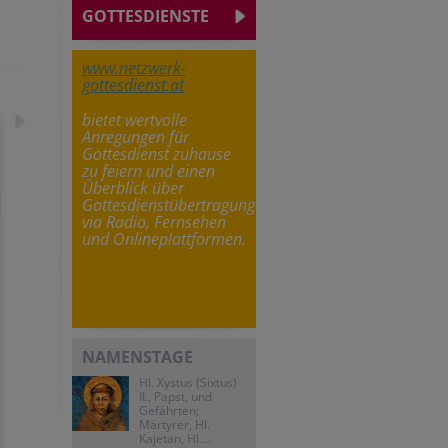
GOTTESDIENSTE
www.netzwerk-
gottesdienst.at
bietet wertvolle
Anregungen für
Gottesdienst zuhause
zu feiern und einen
Überblick über
Gottesdienstübertragungen
via Radio, Fernsehen
und Onlineplattformen.
NAMENSTAGE
Hl. Xystus (Sixtus)
II., Papst, und
Gefährten;
Märtyrer, Hl.
Kajetan, Hl....