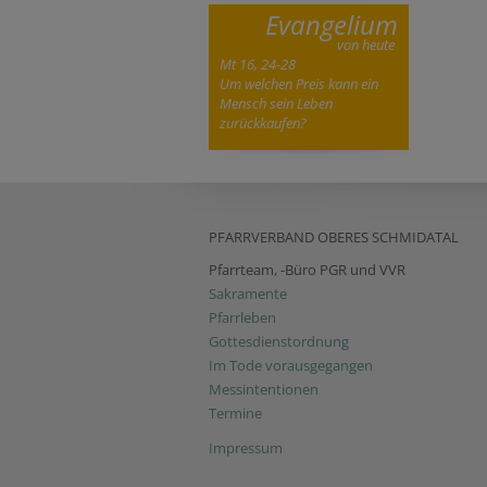
Evangelium
von heute
Mt 16, 24-28
Um welchen Preis kann ein
Mensch sein Leben
zurückkaufen?
PFARRVERBAND OBERES SCHMIDATAL
Pfarrteam, -Büro PGR und VVR
Sakramente
Pfarrleben
Gottesdienstordnung
Im Tode vorausgegangen
Messintentionen
Termine
Impressum