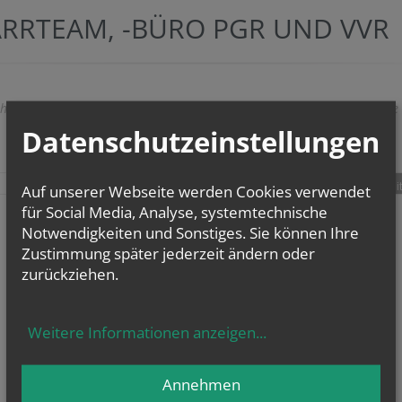
ARRTEAM, -BÜRO PGR UND VVR
herige
weitere
Datenschutzeinstellungen
teilen
tweet
pin it
Auf unserer Webseite werden Cookies verwendet
für Social Media, Analyse, systemtechnische
Notwendigkeiten und Sonstiges. Sie können Ihre
Zustimmung später jederzeit ändern oder
zurückziehen.
Weitere Informationen anzeigen
...
Annehmen