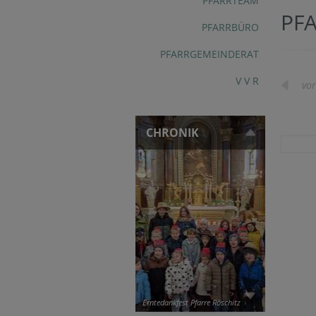
PFARRTEAM
PF
PFARRBÜRO
PFARRGEMEINDERAT
V V R
vor
CHRONIK
Erntedankfest Pfarre Röschitz