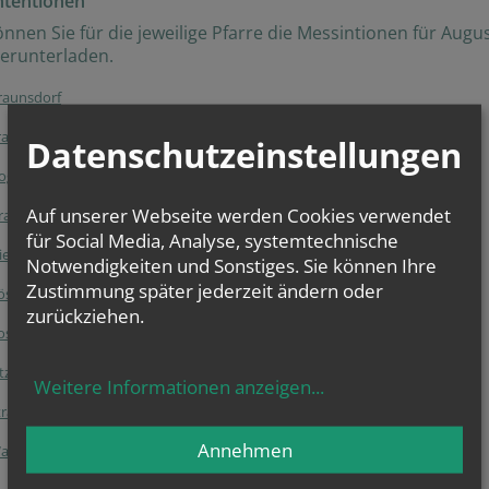
ntentionen
önnen Sie für die jeweilige Pfarre die Messintionen für Augu
erunterladen.
raunsdorf
rauendorf
Datenschutzeinstellungen
Goggendorf
Auf unserer Webseite werden Cookies verwendet
rafenberg
für Social Media, Analyse, systemtechnische
iederschleinz
Notwendigkeiten und Sonstiges. Sie können Ihre
Zustimmung später jederzeit ändern oder
öschitz
zurückziehen.
oseldorf
itzendorf
Weitere Informationen anzeigen
...
traning
Annehmen
Wartberg