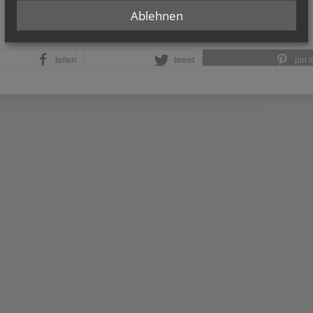
Ablehnen
teilen
tweet
pin it