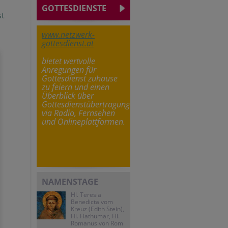
GOTTESDIENSTE
st
www.netzwerk-
gottesdienst.at
bietet wertvolle
Anregungen für
Gottesdienst zuhause
zu feiern und einen
Überblick über
Gottesdienstübertragungen
via Radio, Fernsehen
und Onlineplattformen.
NAMENSTAGE
Hl. Teresia
Benedicta vom
Kreuz (Edith Stein),
Hl. Hathumar, Hl.
Romanus von Rom