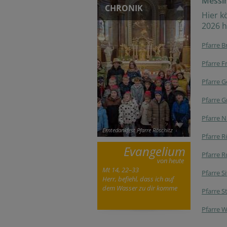
Messi
CHRONIK
Hier k
2026 h
Pfarre B
Pfarre F
Pfarre 
Pfarre G
Pfarre N
Erntedankfest Pfarre Röschitz
Pfarre R
Evangelium
Pfarre R
von heute
Mt 14, 22–33
Pfarre S
Herr, befiehl, dass ich auf
dem Wasser zu dir komme
Pfarre S
Pfarre 