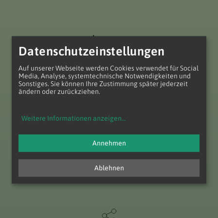
Datenschutzeinstellungen
Auf unserer Webseite werden Cookies verwendet für Social
Media, Analyse, systemtechnische Notwendigkeiten und
Sonstiges. Sie können Ihre Zustimmung später jederzeit
ändern oder zurückziehen.
Weitere Informationen anzeigen
...
Pfarre Kaltenleutgeben
Pfarrg. 5
2391 Kaltenleutgeben
Annehmen
T
+43 (2238) 712 72
E
pfarre.kaltenleutgeben@katholischekirche.at
Ablehnen