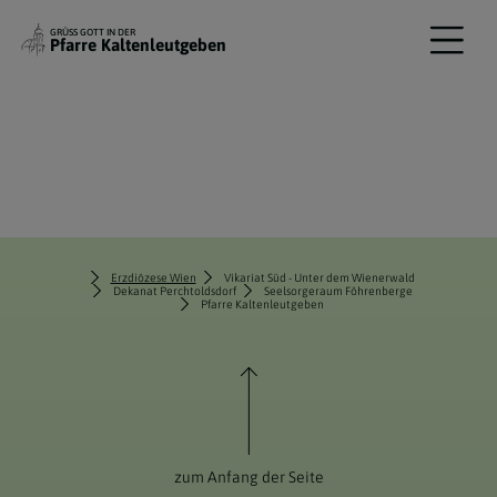
GRÜSS GOTT IN DER
Pfarre Kaltenleutgeben
Erzdiözese Wien
Vikariat Süd - Unter dem Wienerwald
Dekanat Perchtoldsdorf
Seelsorgeraum Föhrenberge
Pfarre Kaltenleutgeben
zum Anfang der Seite