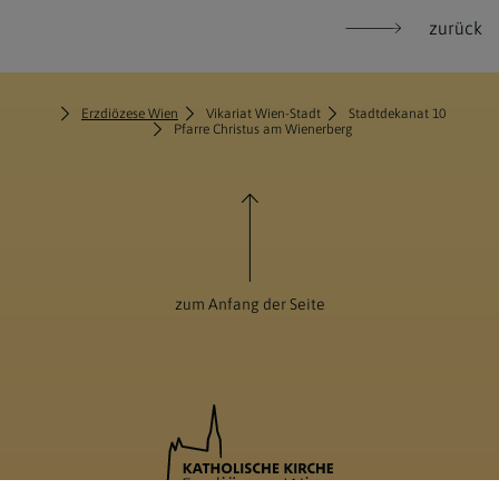
zurück
Erzdiözese Wien
Vikariat Wien-Stadt
Stadtdekanat 10
Pfarre Christus am Wienerberg
zum Anfang der Seite