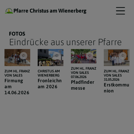
Pfarre Christus am Wienerberg
FOTOS
Eindrücke aus unserer Pfarre
(c) ROBERT AULEHLE, All rights reserved.
Hans Schmauz
Robert Aulehle
Robe
ZUM HL. FRANZ
ZUM HL. FRANZ
CHRISTUS AM
ZUM HL. FRANZ
VON SALES
VON SALES
WIENERBERG
VON SALES
07.06.2026
31.05.2026
Firmung
Fronleichn
Pfadfinder
Erstkommu
am
am 2026
messe
nion
14.06.2026