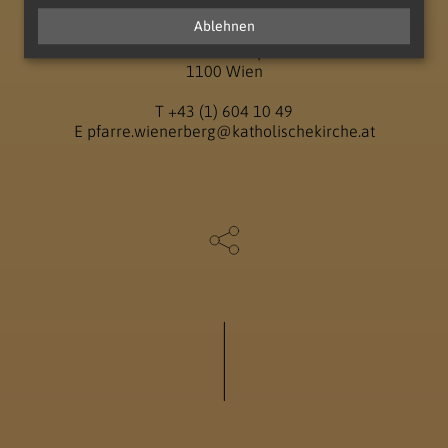
Ablehnen
Pfarre Christus am Wienerberg
Salvatorianerpl. 1
1100 Wien
T
+43 (1) 604 10 49
E
pfarre.wienerberg@katholischekirche.at