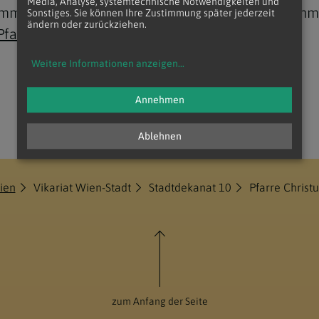
Media, Analyse, systemtechnische Notwendigkeiten und
kommunion, Firmung, Trauungen und Wiederaufnahm
Sonstiges. Sie können Ihre Zustimmung später jederzeit
ändern oder zurückziehen.
Pfarrbüro
.
Weitere Informationen anzeigen
...
Annehmen
Ablehnen
ien
Vikariat Wien-Stadt
Stadtdekanat 10
Pfarre Chris
zum Anfang der Seite