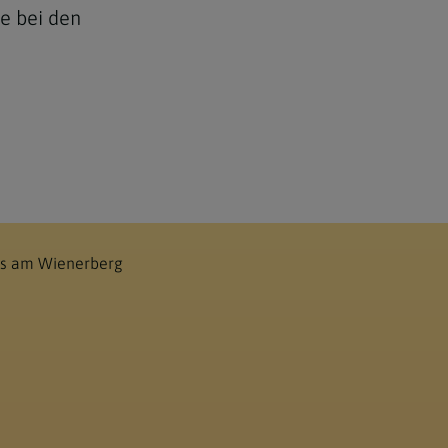
e bei den
tus am Wienerberg