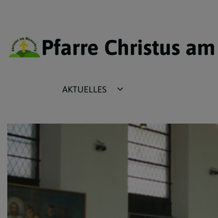
Pfarre Christus a
AKTUELLES
Terminkalender
Plakate
Fotos
Tagesevangelium