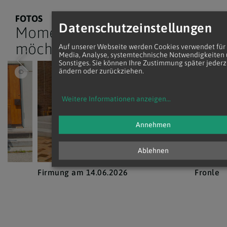
FOTOS
Datenschutzeinstellungen
Momente, die wir teilen
möchten
Auf unserer Webseite werden Cookies verwendet für 
Media, Analyse, systemtechnische Notwendigkeiten
Sonstiges. Sie können Ihre Zustimmung später jederz
ändern oder zurückziehen.
Robert Aulehle
(c) ROBERT AULE
Weitere Informationen anzeigen
...
Annehmen
Ablehnen
Firmung am 14.06.2026
Fronlei