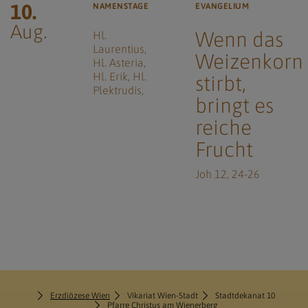
10.
NAMENSTAGE
EVANGELIUM
Aug.
Wenn das
Hl.
Laurentius
Weizenkorn
Hl. Asteria
Hl. Erik
Hl.
stirbt,
Plektrudis
bringt es
reiche
Frucht
Joh 12, 24-26
Erzdiözese Wien
Vikariat Wien-Stadt
Stadtdekanat 10
Pfarre Christus am Wienerberg