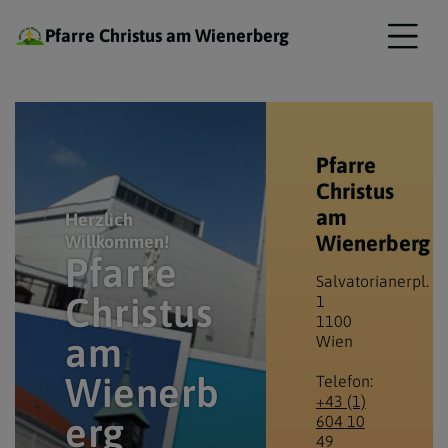
Pfarre Christus am Wienerberg
Pfarre
Christus
am
Herzlich
Wienerberg
Willkommen!
Pfarre
Salvatorianerpl.
Christus
1
1100
am
Wien
Wienerb
Telefon:
+43 (1)
erg
604 10
49