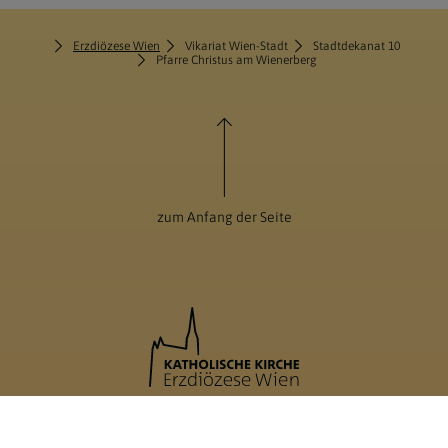
Erzdiözese Wien
Vikariat Wien-Stadt
Stadtdekanat 10
Pfarre Christus am Wienerberg
zum Anfang der Seite