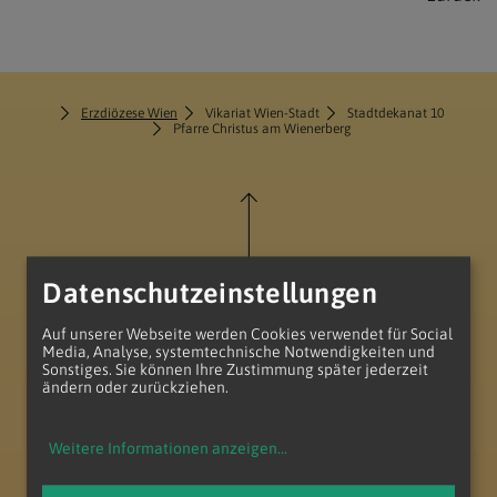
Erzdiözese Wien
Vikariat Wien-Stadt
Stadtdekanat 10
Pfarre Christus am Wienerberg
Datenschutzeinstellungen
zum Anfang der Seite
Auf unserer Webseite werden Cookies verwendet für Social
Media, Analyse, systemtechnische Notwendigkeiten und
Sonstiges. Sie können Ihre Zustimmung später jederzeit
ändern oder zurückziehen.
Weitere Informationen anzeigen
...