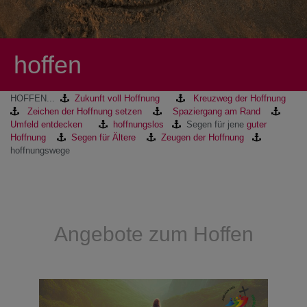
hoffen
HOFFEN...
Zukunft voll Hoffnung
Kreuzweg der Hoffnung
Zeichen der Hoffnung setzen
Spaziergang am Rand
Umfeld entdecken
hoffnungslos
Segen für jene
guter
Hoffnung
Segen für Ältere
Zeugen der Hoffnung
hoffnungswege
Angebote zum Hoffen