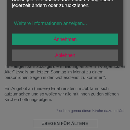
jederzeit ändern oder zurückziehen.
Weitere Informationen anzeigen
...
Annehmen
#Segen für Ältere
Ablehnen
Im Heiligen Jahr 2025 gilt die Einladung an alle "im vorgerückten
Alter" jeweils am letzten Sonntag im Monat zu einem
persönlichen Segen in den Gottesdienst zu kommen*.
Ein Angebot an (unsere) Erfahrensten im Jubiläum sich
aufzumachen und so wollen wir alle mit ihnen zu den offenen
Kirchen hoffnungspilgern.
* sofern genau diese Kirche dazu einlädt.
#SEGEN FÜR ÄLTERE