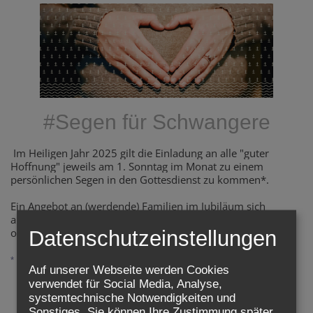
#Segen für Schwangere
Im Heiligen Jahr 2025 gilt die Einladung an alle "guter
Hoffnung" jeweils am 1. Sonntag im Monat zu einem
persönlichen Segen in den Gottesdienst zu kommen*.
Ein Angebot an (werdende) Familien im Jubiläum sich
aufzumachen und so wollen wir alle mit ihnen zu den
offenen Kirchen
hoffnung
s
pilgern
.
Datenschutzeinstellungen
* sofern genau diese Kirche dazu einlädt.
Auf unserer Webseite werden Cookies
verwendet für Social Media, Analyse,
#SEGEN FÜR SCHWANGERE
systemtechnische Notwendigkeiten und
Sonstiges. Sie können Ihre Zustimmung später