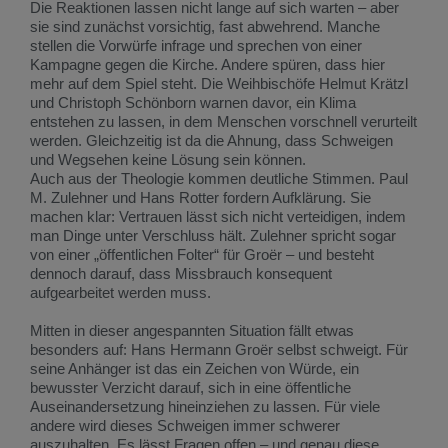
Die Reaktionen lassen nicht lange auf sich warten – aber
sie sind zunächst vorsichtig, fast abwehrend. Manche
stellen die Vorwürfe infrage und sprechen von einer
Kampagne gegen die Kirche. Andere spüren, dass hier
mehr auf dem Spiel steht. Die Weihbischöfe Helmut Krätzl
und Christoph Schönborn warnen davor, ein Klima
entstehen zu lassen, in dem Menschen vorschnell verurteilt
werden. Gleichzeitig ist da die Ahnung, dass Schweigen
und Wegsehen keine Lösung sein können.
Auch aus der Theologie kommen deutliche Stimmen. Paul
M. Zulehner und Hans Rotter fordern Aufklärung. Sie
machen klar: Vertrauen lässt sich nicht verteidigen, indem
man Dinge unter Verschluss hält. Zulehner spricht sogar
von einer „öffentlichen Folter“ für Groër – und besteht
dennoch darauf, dass Missbrauch konsequent
aufgearbeitet werden muss.
Mitten in dieser angespannten Situation fällt etwas
besonders auf: Hans Hermann Groër selbst schweigt. Für
seine Anhänger ist das ein Zeichen von Würde, ein
bewusster Verzicht darauf, sich in eine öffentliche
Auseinandersetzung hineinziehen zu lassen. Für viele
andere wird dieses Schweigen immer schwerer
auszuhalten. Es lässt Fragen offen – und genau diese