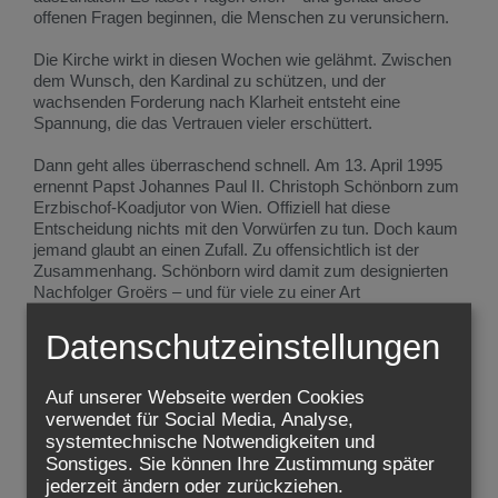
offenen Fragen beginnen, die Menschen zu verunsichern.
Die Kirche wirkt in diesen Wochen wie gelähmt. Zwischen
dem Wunsch, den Kardinal zu schützen, und der
wachsenden Forderung nach Klarheit entsteht eine
Spannung, die das Vertrauen vieler erschüttert.
Dann geht alles überraschend schnell. Am 13. April 1995
ernennt Papst Johannes Paul II. Christoph Schönborn zum
Erzbischof-Koadjutor von Wien. Offiziell hat diese
Entscheidung nichts mit den Vorwürfen zu tun. Doch kaum
jemand glaubt an einen Zufall. Zu offensichtlich ist der
Zusammenhang. Schönborn wird damit zum designierten
Nachfolger Groërs – und für viele zu einer Art
Hoffnungsträger.
Als er am 15. Mai erstmals vor die Presse tritt, bleibt er
Datenschutzeinstellungen
ruhig, fast zurückhaltend. Er spricht nicht von schnellen
Lösungen, sondern von der Mitte des Glaubens. Er zitiert
Auf unserer Webseite werden Cookies
den Theologen Karl Rahner: Alles kirchliche Bemühen sei
vergeblich, wenn nicht Glaube, Hoffnung und Liebe
verwendet für Social Media, Analyse,
wachsen. Es ist ein leiser Akzent in einer lauten Zeit.
systemtechnische Notwendigkeiten und
Gleichzeitig findet er klare Worte zum Thema Missbrauch.
Sonstiges. Sie können Ihre Zustimmung später
Die Kirche müsse sich ihrer Vergangenheit stellen, sagt er.
jederzeit ändern oder zurückziehen.