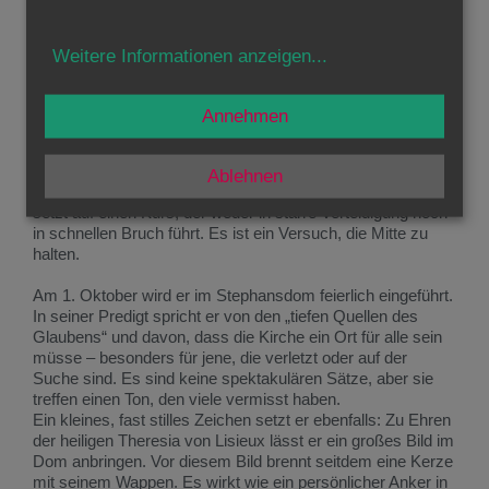
Sie müsse Orte schaffen, an denen Betroffene gehört
werden, und Wege finden, Heilung zu ermöglichen – nicht
nur für die Opfer, sondern auch für all jene, die durch die
Weitere Informationen anzeigen
...
Krise Vertrauen verloren haben.
Im September folgt der entscheidende Schritt. Am 14.
September 1995 nimmt der Papst das Rücktrittsgesuch
Annehmen
Groërs an. Christoph Schönborn wird Erzbischof von Wien.
Er beginnt sein Amt ohne große Gesten, aber mit
sichtbaren Zeichen. Er holt Frauen in verantwortliche
Ablehnen
Positionen, ernennt Helmut Schüller zum Generalvikar und
setzt auf einen Kurs, der weder in starre Verteidigung noch
in schnellen Bruch führt. Es ist ein Versuch, die Mitte zu
halten.
Am 1. Oktober wird er im Stephansdom feierlich eingeführt.
In seiner Predigt spricht er von den „tiefen Quellen des
Glaubens“ und davon, dass die Kirche ein Ort für alle sein
müsse – besonders für jene, die verletzt oder auf der
Suche sind. Es sind keine spektakulären Sätze, aber sie
treffen einen Ton, den viele vermisst haben.
Ein kleines, fast stilles Zeichen setzt er ebenfalls: Zu Ehren
der heiligen Theresia von Lisieux lässt er ein großes Bild im
Dom anbringen. Vor diesem Bild brennt seitdem eine Kerze
mit seinem Wappen. Es wirkt wie ein persönlicher Anker in