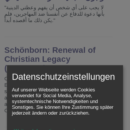
"لا يجب على أي شخص أن يفهم وعظتي الدينية
بأنها دعوة للدفاع عن أنفسنا ضد المهاجرين، فلم
يكن ذلك ما أقصده أبداً."
Schönborn: Renewal of
Christian Legacy
(ENGLISH)
Datenschutzeinstellungen
Cardinal Schönborn's urgent call to
Europeans: We are the prodigal son, who has
Auf unserer Webseite werden Cookies
squandered his inheritance. Islamists are not
verwendet für Social Media, Analyse,
at fault for our weakness, but they can take
systemtechnische Notwendigkeiten und
advantage of it. Hope lies in returning to
Sonstiges. Sie können Ihre Zustimmung später
Christ, the gospel and works of charity.
jederzeit ändern oder zurückziehen.