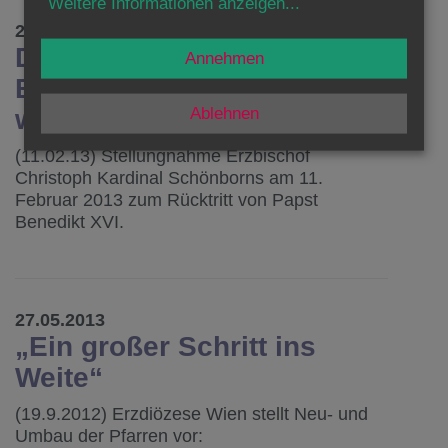
Weitere Informationen anzeigen
...
27.05.2013
Der Rücktritt Papst
Annehmen
Benedikt XVI. ist ein
welthistorisches Ereignis.
Ablehnen
(11.02.13) Stellungnahme Erzbischof
Christoph Kardinal Schönborns am 11.
Februar 2013 zum Rücktritt von Papst
Benedikt XVI.
27.05.2013
„Ein großer Schritt ins
Weite“
(19.9.2012) Erzdiözese Wien stellt Neu- und
Umbau der Pfarren vor: