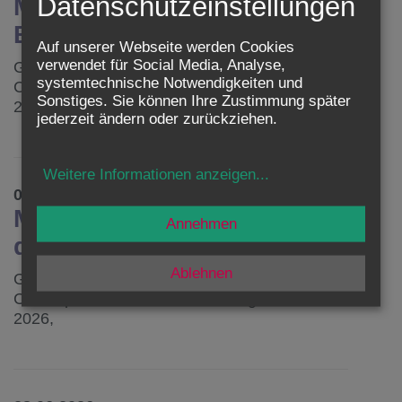
Datenschutzeinstellungen
Mt 13, 1–9 - Der fruchtbare
Boden des Herzens
Auf unserer Webseite werden Cookies
verwendet für Social Media, Analyse,
Gedanken zum Evangelium, von Kardinal
systemtechnische Notwendigkeiten und
Christoph Schönborn, am Sonntag, 12. Juli
Sonstiges. Sie können Ihre Zustimmung später
2026.
jederzeit ändern oder zurückziehen.
Weitere Informationen anzeigen
...
05.07.2026
Mt 11,25–30 - Einladen statt
Annehmen
drohen
Ablehnen
Gedanken zum Evangelium von Kardinal
Christoph Schönborn am Sonntag, den 5. Juli
2026,