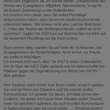
Menschen eingesetzt, die am Rande stehen. Entsprechend den
Werten des Evangeliums: Mitgefühl, Nächstenliebe, Sorge für
die Armen, Zuwendung zu den Notleidenden.
Ich erinnere mich daran, dass Sie selbst Flüchtlinge
aufgenommen haben, dass Sie immer wieder Asylsuchende
unterstützt haben. "Wir können nicht alles Leid der Welt lösen.
(...) Aber das Klopfen der Herbergsuchenden sollten wir nicht
überhören", sagten Sie 2020 kurz vor Weihnachten mit Blick auf
die tausenden Flüchtlinge auf der Insel Lesbos.
Wann immer nötig, standen Sie auf Seite der Schwachen, der
Ausgegrenzten, der Benachteiligten. Nicht immer zur Freude
der politisch Mächtigen.
Ich erinnere mich auch, dass Sie 2017 in einem Gottesdienst
hier im Dom der AIDS-Opfer gedacht und ein leidenschaftliches
Plädoyer gegen die Stigmatisierung von Menschen mit HIV /
Aids gehalten.
Herr Kardinal, wann immer man Ihnen zuhört, ist auch spürbar:
Sie sind ein Mann des Glaubens und Sie sind ein großer
Kommunikator. Ich beneide Sie darum. Ich habe immer den
Eindruck, Sie geben mit Freude Ihren Glauben weiter. Sowohl,
wenn Sie persönlich auftreten, als auch in vielen Kommentaren
in Tageszeitungen oder via social media. .....
Bundespräsident