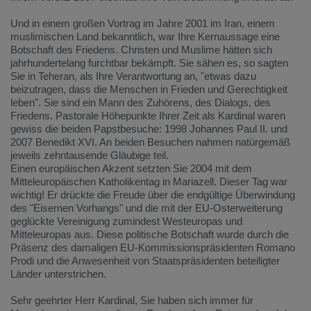
Und in einem großen Vortrag im Jahre 2001 im Iran, einem
muslimischen Land bekanntlich, war Ihre Kernaussage eine
Botschaft des Friedens. Christen und Muslime hätten sich
jahrhundertelang furchtbar bekämpft. Sie sähen es, so sagten
Sie in Teheran, als Ihre Verantwortung an, "etwas dazu
beizutragen, dass die Menschen in Frieden und Gerechtigkeit
leben". Sie sind ein Mann des Zuhörens, des Dialogs, des
Friedens. Pastorale Höhepunkte Ihrer Zeit als Kardinal waren
gewiss die beiden Papstbesuche: 1998 Johannes Paul II. und
2007 Benedikt XVI. An beiden Besuchen nahmen natürgemäß
jeweils zehntausende Gläubige teil.
Einen europäischen Akzent setzten Sie 2004 mit dem
Mitteleuropäischen Katholikentag in Mariazell. Dieser Tag war
wichtig! Er drückte die Freude über die endgültige Überwindung
des "Eisernen Vorhangs" und die mit der EU-Osterweiterung
geglückte Vereinigung zumindest Westeuropas und
Mitteleuropas aus. Diese politische Botschaft wurde durch die
Präsenz des damaligen EU-Kommissionspräsidenten Romano
Prodi und die Anwesenheit von Staatspräsidenten beteiligter
Länder unterstrichen.
Sehr geehrter Herr Kardinal, Sie haben sich immer für