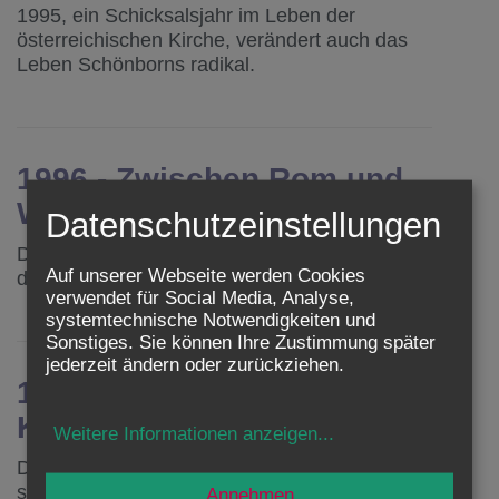
1995, ein Schicksalsjahr im Leben der
österreichischen Kirche, verändert auch das
Leben Schönborns radikal.
1996 - Zwischen Rom und
Wien
Datenschutzeinstellungen
Die Hoffnung auf einen neuen Frühling und
Auf unserer Webseite werden Cookies
der unvermeidliche Widerstand.
verwendet für Social Media, Analyse,
systemtechnische Notwendigkeiten und
Sonstiges. Sie können Ihre Zustimmung später
jederzeit ändern oder zurückziehen.
1997 - Auf den Spuren von
Kardinal König
Weitere Informationen anzeigen
...
Das Jahr 1997 ist gekennzeichnet von einem
stetig größeren Radius des Wirkens von
Annehmen