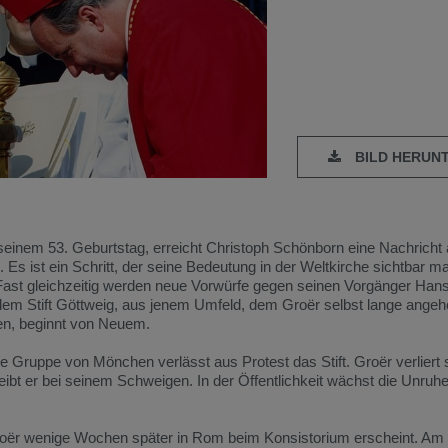
BILD HERUN
seinem
53.
Geburtstag,
erreicht
Christoph
Schönborn
eine
Nachricht
l.
Es
ist
ein
Schritt,
der
seine
Bedeutung
in
der
Weltkirche
sichtbar
ma
Fast
gleichzeitig
werden
neue
Vorwürfe
gegen
seinen
Vorgänger
Han
dem
Stift
Göttweig,
aus
jenem
Umfeld,
dem
Groër
selbst
lange
angeh
en,
beginnt
von
Neuem.
ne
Gruppe
von
Mönchen
verlässt
aus
Protest
das
Stift.
Groër
verliert
eibt
er
bei
seinem
Schweigen.
In
der
Öffentlichkeit
wächst
die
Unruh
oër
wenige
Wochen
später
in
Rom
beim
Konsistorium
erscheint.
Am