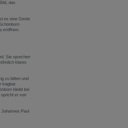
Bild,
das
ist
es
eine
Geste
Schönborn
zu
eröffnen.
rd.
Sie
sprechen
öhnlich
klares
ung
zu
bitten
und
r
tragbar.
önborn
bleibt
bei
s
spricht
er
von
.
Johannes
Paul