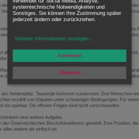
verwendet für Social Media, Analyse,
n
der
Erzdiözese
Wien
öffentlich
bei
den
Opfern.
Es
ist
ein
Schritt,
de
systemtechnische Notwendigkeiten und
,
Verantwortung
zu
übernehmen.
Gleichzeitig
wird
bekannt,
dass
Gro
Sonstiges. Sie können Ihre Zustimmung später
jederzeit ändern oder zurückziehen.
sterreich –
diesmal
auf
einen
besonderen
Besuch.
Papst
Johannes
n
sind
hoch,
doch
die
Stimmung
ist
zurückhaltend.
Zu
tief
sitzt
die
Ver
Weitere Informationen anzeigen
...
kt
aber
bereits
sichtbar
gezeichnet.
Die
Begegnungen
sind
würdevoll
Annehmen
doch
Antworten
bleiben
oft
indirekt.
e
Rede
über
Europa.
Er
spricht
über
Verantwortung,
über
Grenzen
un
Ablehnen
en
dürfe.
Es
ist
ein
weiter
Blick –
und
doch
bleibt
die
konkrete
Situati
e
am
Heldenplatz.
Tausende
kommen
zusammen.
Drei
Menschen
we
ichten
erzählt
von
Glauben
unter
schwierigen
Bedingungen.
Für
eine
ibt
sie
spürbar.
Die
offenen
Fragen
sind
nicht
verschwunden.
chönborn
eine
weitere
Aufgabe.
en
der
Österreichischen
Bischofskonferenz
gewählt.
Eine
Position,
di
ie
alles
andere
als
einfach
ist.