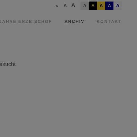
A
A
A
A
A
A
A
A
 JAHRE ERZBISCHOF
ARCHIV
KONTAKT
besucht