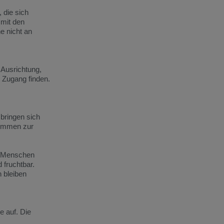
r,
die
sich
t
mit
den
he
nicht
an
d
Ausrichtung,
n
Zugang
finden.
n
bringen
sich
ommen
zur
Menschen
d
fruchtbar.
h
bleiben
pe
auf.
Die