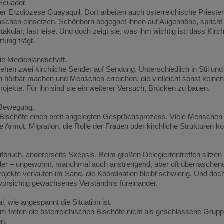
Ecuador.
er
Erzdiözese
Guayaquil.
Dort
arbeiten
auch
österreichische
Prieste
nschen
einsetzen.
Schönborn
begegnet
ihnen
auf
Augenhöhe,
sprich
takulär,
fast
leise.
Und
doch
zeigt
sie,
was
ihm
wichtig
ist:
dass
Kirc
rtung
trägt.
ie
Medienlandschaft.
gehen
zwei
kirchliche
Sender
auf
Sendung.
Unterschiedlich
in
Stil
un
en
hörbar
machen
und
Menschen
erreichen,
die
vielleicht
sonst
keine
rojekte.
Für
ihn
sind
sie
ein
weiterer
Versuch,
Brücken
zu
bauen.
Bewegung.
Bischöfe
einen
breit
angelegten
Gesprächsprozess.
Viele
Mensche
ie
Armut,
Migration,
die
Rolle
der
Frauen
oder
kirchliche
Strukturen
k
fbruch,
andererseits
Skepsis.
Beim
großen
Delegiertentreffen
sitzen
der –
ungewohnt,
manchmal
auch
anstrengend,
aber
oft
überraschen
rojekte
verlaufen
im
Sand,
die
Koordination
bleibt
schwierig.
Und
doc
vorsichtig
gewachsenes
Verständnis
füreinander.
al,
wie
angespannt
die
Situation
ist.
om
treten
die
österreichischen
Bischöfe
nicht
als
geschlossene
Grup
n.