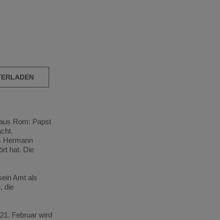
TERLADEN
aus
Rom:
Papst
cht.
s
Hermann
ört
hat.
Die
sein
Amt
als
e,
die
21.
Februar
wird