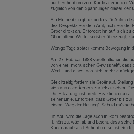
auch
Schönborn
zum
Kardinal
erhoben.
Vi
zugleich
von
den
Spannungen
dieser
Zeit
ü
Ein
Moment
sorgt
besonders
für
Aufmerks
des
Respekts
vor
dem
Amt,
nicht
vor
der
Groër
direkt
an.
Er
fordert
ihn
auf,
sich
zu
Ohne
offene
Worte,
so
ist
er
überzeugt,
ka
Wenige
Tage
später
kommt
Bewegung
in
d
Am
27.
Februar
1998
veröffentlichen
die
ös
von
einer „
moralischen
Gewissheit“,
dass
Wort –
und
eines,
das
nicht
mehr
zurück
Gleichzeitig
fordern
sie
Groër
auf,
Stellung
sich
aus
allen
Ämtern
zurückzuziehen.
Da
Die
Erklärung
löst
breite
Reaktionen
aus –
seiner
Linie.
Er
fordert,
dass
Groër
bis
zur
einem „
Weg
der
Heilung“.
Schuld
müsse
b
Im
April
wird
die
Lage
auch
in
Rom
bespro
II.
hört
zu,
wägt
ab
und
betont,
dass
seine
Kurz
darauf
setzt
Schönborn
selbst
ein
deu