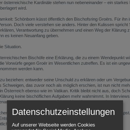
er
österreichische
Kardinäle
stehen
nun
nebeneinander –
ein
starkes
berlagert
wird.
amkeit:
Schönborn
küsst
öffentlich
den
Bischofsring
Groërs.
Für
ihn
Person.
Doch
viele
verstehen
sie
anders.
Hinter
den
Kulissen
spricht
erklären,
Verantwortung
zu
übernehmen
und
einen
Weg
der
Klärung
nn
es
keinen
Neuanfang
geben.
ie
Situation.
terreichischen
Bischöfe
eine
Erklärung,
die
zu
einem
Wendepunkt
wi
die
Vorwürfe
gegen
Groër
im
Wesentlichen
zutreffen.
Es
ist
ein
ungew
genommen
werden
kann.
zu
beziehen:
entweder
seine
Unschuld
zu
erklären
oder
um
Vergeb
s
Schweigen,
das
zuvor
noch
als
möglich
erschien,
ist
nun
nicht
meh
in
Österreich
ebenso
wie
im
Vatikan.
Kritik
bleibt
nicht
aus,
doch
Sch
Klärung
keine
bischöflichen
Aufgaben
mehr
wahrnimmt.
In
Interview
enannt
werden,
sagt
er,
nur
so
könne
Versöhnung
entstehen.
Datenschutzeinstellungen
chen.
Schönborn
reist
gemeinsam
mit
anderen
Bischöfen
zum
Papst
Entscheidungen
von
Gerechtigkeit
und
Liebe
geleitet
sein
sollen.
tliches
Zeichen.
Auf unserer Webseite werden Cookies