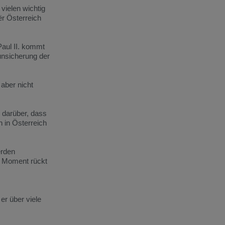
r
vielen
wichtig
ër
Österreich
Paul
II.
kommt
unsicherung
der
,
aber
nicht
d
darüber,
dass
on
in
Österreich
rden
n
Moment
rückt
e
er
über
viele