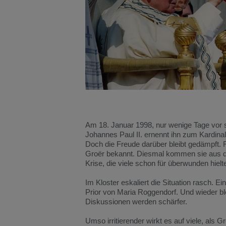
Am
18.
Januar
1998,
nur
wenige
Tage
vor
Johannes
Paul
II.
ernennt
ihn
zum
Kardina
Doch
die
Freude
darüber
bleibt
gedämpft.
Groër
bekannt.
Diesmal
kommen
sie
aus
Krise,
die
viele
schon
für
überwunden
hielt
Im
Kloster
eskaliert
die
Situation
rasch.
Ei
Prior
von
Maria
Roggendorf.
Und
wieder
bl
Diskussionen
werden
schärfer.
Umso
irritierender
wirkt
es
auf
viele,
als
Gr