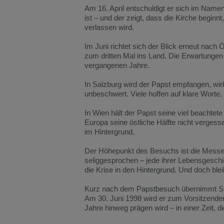
Am
16.
April
entschuldigt
er
sich
im
Name
ist –
und
der
zeigt,
dass
die
Kirche
beginnt
verlassen
wird.
Im
Juni
richtet
sich
der
Blick
erneut
nach
Ö
zum
dritten
Mal
ins
Land.
Die
Erwartunge
vergangenen
Jahre.
In
Salzburg
wird
der
Papst
empfangen,
wir
unbeschwert.
Viele
hoffen
auf
klare
Worte,
In
Wien
hält
der
Papst
seine
viel
beachtet
Europa
seine
östliche
Hälfte
nicht
vergess
im
Hintergrund.
Der
Höhepunkt
des
Besuchs
ist
die
Mess
seliggesprochen –
jede
ihrer
Lebensgesch
die
Krise
in
den
Hintergrund. Und
doch
ble
Kurz
nach
dem
Papstbesuch
übernimmt
S
Am
30.
Juni
1998
wird
er
zum
Vorsitzend
Jahre
hinweg
prägen
wird –
in
einer
Zeit,
d