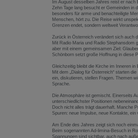
Im
August
desselben
Jahres
reist
er
nach
Zehn
Tage
lang
besucht
er
Gemeinden
in
d
besonders
für
arme
und
benachteiligte
Me
Menschen,
hört
zu. Die
Reise
wirkt
unspek
Grenzen
endet,
sondern
weltweit
Verantwo
Zurück
in
Österreich
verändert
sich
auch
d
Mit
Radio
Maria
und
Radio
Stephansdom
aber
mit
einem
gemeinsamen
Ziel:
Glaub
Schönborn
setzt
große
Hoffnung
in
diese
P
Gleichzeitig
bleibt
die
Kirche
im
Inneren
in
Mit
dem „
Dialog
für
Österreich“
starten
die
ein,
diskutieren,
stellen
Fragen.
Themen
w
Sprache.
Die
Atmosphäre
ist
gemischt.
Einerseits
Au
unterschiedlichster
Positionen
nebeneinan
Doch
nicht
alles
trägt
dauerhaft.
Manche
P
Spuren:
neue
Impulse,
neue
Kontakte,
ein
Am
Ende
des
Jahres
zeigt
sich
noch
einm
Beim
sogenannten
Ad-
limina-
Besuch
in
R
Spannungen
sind
sichtbar,
auch
nach
auße