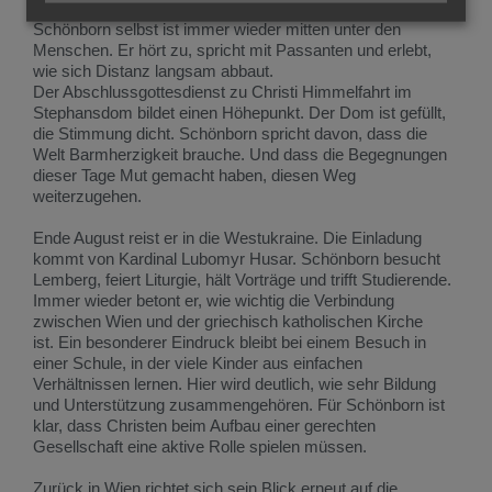
eine Verbindung, die viele so nicht erwartet haben. Auch
Schönborn selbst ist immer wieder mitten unter den
Menschen. Er hört zu, spricht mit Passanten und erlebt,
wie sich Distanz langsam abbaut.
Der Abschlussgottesdienst zu Christi Himmelfahrt im
Stephansdom bildet einen Höhepunkt. Der Dom ist gefüllt,
die Stimmung dicht. Schönborn spricht davon, dass die
Welt Barmherzigkeit brauche. Und dass die Begegnungen
dieser Tage Mut gemacht haben, diesen Weg
weiterzugehen.
Ende August reist er in die Westukraine. Die Einladung
kommt von Kardinal Lubomyr Husar. Schönborn besucht
Lemberg, feiert Liturgie, hält Vorträge und trifft Studierende.
Immer wieder betont er, wie wichtig die Verbindung
zwischen Wien und der griechisch katholischen Kirche
ist. Ein besonderer Eindruck bleibt bei einem Besuch in
einer Schule, in der viele Kinder aus einfachen
Verhältnissen lernen. Hier wird deutlich, wie sehr Bildung
und Unterstützung zusammengehören. Für Schönborn ist
klar, dass Christen beim Aufbau einer gerechten
Gesellschaft eine aktive Rolle spielen müssen.
Zurück in Wien richtet sich sein Blick erneut auf die