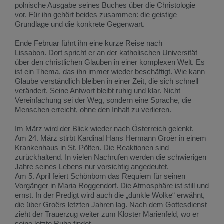
polnische Ausgabe seines Buches über die Christologie
vor. Für ihn gehört beides zusammen: die geistige
Grundlage und die konkrete Gegenwart.
Ende Februar führt ihn eine kurze Reise nach
Lissabon. Dort spricht er an der katholischen Universität
über den christlichen Glauben in einer komplexen Welt. Es
ist ein Thema, das ihn immer wieder beschäftigt. Wie kann
Glaube verständlich bleiben in einer Zeit, die sich schnell
verändert. Seine Antwort bleibt ruhig und klar. Nicht
Vereinfachung sei der Weg, sondern eine Sprache, die
Menschen erreicht, ohne den Inhalt zu verlieren.
Im März wird der Blick wieder nach Österreich gelenkt.
Am 24. März stirbt Kardinal Hans Hermann Groër in einem
Krankenhaus in St. Pölten. Die Reaktionen sind
zurückhaltend. In vielen Nachrufen werden die schwierigen
Jahre seines Lebens nur vorsichtig angedeutet.
Am 5. April feiert Schönborn das Requiem für seinen
Vorgänger in Maria Roggendorf. Die Atmosphäre ist still und
ernst. In der Predigt wird auch die „dunkle Wolke“ erwähnt,
die über Groërs letzten Jahren lag. Nach dem Gottesdienst
zieht der Trauerzug weiter zum Kloster Marienfeld, wo er
seine letzte Ruhe findet.