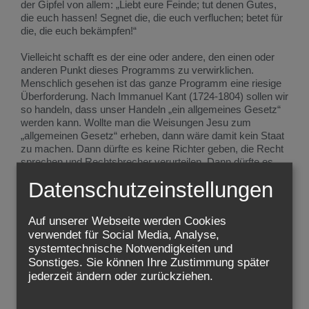
der Gipfel von allem: „Liebt eure Feinde; tut denen Gutes,
die euch hassen! Segnet die, die euch verfluchen; betet für
die, die euch bekämpfen!“
Vielleicht schafft es der eine oder andere, den einen oder
anderen Punkt dieses Programms zu verwirklichen.
Menschlich gesehen ist das ganze Programm eine riesige
Überforderung. Nach Immanuel Kant (1724-1804) sollen wir
so handeln, dass unser Handeln „ein allgemeines Gesetz“
werden kann. Wollte man die Weisungen Jesu zum
„allgemeinen Gesetz“ erheben, dann wäre damit kein Staat
zu machen. Dann dürfte es keine Richter geben, die Recht
sprechen und Rechtsbrecher verurteilen. Dann dürfte es
keine Banken geben, die gegen Zinsen Kredite verleihen.
Datenschutzeinstellungen
Die Ukraine dürfte sich dann nicht mit Waffengewalt gegen
einen bewaffneten Überfall durch Russland wehren. Sollen
Kinder nicht mehr Selbstverteidigung lernen dürfen?
Auf unserer Webseite werden Cookies
Müssen Frauen, die geschlagen werden, das einfach
verwendet für Social Media, Analyse,
ertragen, ja noch die andere Wange hinhalten? Und der
systemtechnische Notwendigkeiten und
Gipfel von allem: Sollen wir denen Gutes tun, die uns
Sonstiges. Sie können Ihre Zustimmung später
hassen, berauben, betrügen?
jederzeit ändern oder zurückziehen.
Ratlos stehen wir, wenn wir ehrlich sind, vor dem, was der
Kern der Botschaft Jesu ist.
Wenn du, Jesus, das alles von