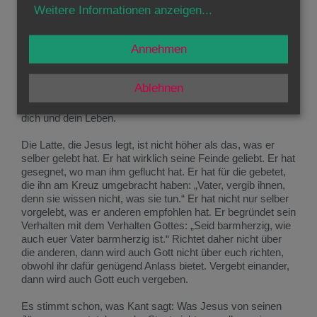
Weitere Informationen anzeigen
...
mir forderst
, um dein Jünger zu sein, dann wundere dich
nicht, dass sich zwar viele Christen nennen, aber nur
wenige es sind! Doch da liegt auch der springende Punkt.
Annehmen
Du hast nicht einen unmöglichen Forderungskatalog
aufgestellt und die anderen darauf verpflichtet. Dein
Programm hast du nicht zuerst für andere verkündet. Du
Ablehnen
hast es allen voran selber gelebt. Jeden Satz deines
Programms können wir umformulieren als Aussage über
dich und dein Leben.
Die Latte, die Jesus legt, ist nicht höher als das, was er
selber gelebt hat. Er hat wirklich seine Feinde geliebt. Er hat
gesegnet, wo man ihm geflucht hat. Er hat für die gebetet,
die ihn am Kreuz umgebracht haben: „Vater, vergib ihnen,
denn sie wissen nicht, was sie tun.“ Er hat nicht nur selber
vorgelebt, was er anderen empfohlen hat. Er begründet sein
Verhalten mit dem Verhalten Gottes: „Seid barmherzig, wie
auch euer Vater barmherzig ist.“ Richtet daher nicht über
die anderen, dann wird auch Gott nicht über euch richten,
obwohl ihr dafür genügend Anlass bietet. Vergebt einander,
dann wird auch Gott euch vergeben.
Es stimmt schon, was Kant sagt: Was Jesus von seinen