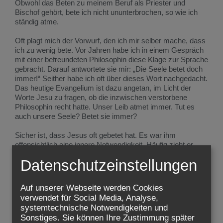
Obwohl das Beten zu meinem Beruf als Priester und
Bischof gehört, bete ich nicht ununterbrochen, so wie ich
ständig atme.
Oft plagt mich der Vorwurf, den ich mir selber mache, dass
ich zu wenig bete. Vor Jahren habe ich in einem Gespräch
mit einer befreundeten Philosophin diese Klage zur Sprache
gebracht. Darauf antwortete sie mir: „Die Seele betet doch
immer!“ Seither habe ich oft über dieses Wort nachgedacht.
Das heutige Evangelium ist dazu angetan, im Licht der
Worte Jesu zu fragen, ob die inzwischen verstorbene
Philosophin recht hatte. Unser Leib atmet immer. Tut es
auch unsere Seele? Betet sie immer?
Sicher ist, dass Jesus oft gebetet hat. Es war ihm
offensichtlich eine innere Notwendigkeit. Häufig zieht er
sich zurück, um alleine zu beten, manchmal die ganze
Datenschutzeinstellungen
Nacht. Seinen Jüngern muss es vertraut gewesen sein, ihn
beten zu sehen. Sie trauen sich nicht, ihn zu unterbrechen.
Sie warten, bis „er das Gebet beendet hatte“. Sie sind
Auf unserer Webseite werden Cookies
davon angezogen, wollen es von ihm lernen: „Herr, lehre
verwendet für Social Media, Analyse,
uns beten!“ Sie glauben also, dass sie das Beten lernen
systemtechnische Notwendigkeiten und
können. Das Atmen müssen wir nicht lernen. Und doch hat
Sonstiges. Sie können Ihre Zustimmung später
mir eine Atemtherapie sehr geholfen, weil mein Atem zu