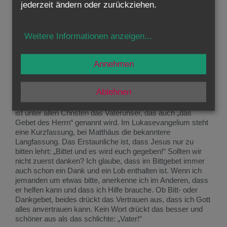
jederzeit ändern oder zurückziehen.
oberflächlich war. Fast alle Menschen können und sollten
lernen, besser zu atmen.
Weitere Informationen anzeigen
...
Jesus lehrt also, wie wir besser beten lernen. Er tut es in
zwei Schritten. Zuerst bringt er seinen Jüngern ein Gebet
bei, dann zeigt er ihnen, in welcher Haltung sie beten sollen.
Annehmen
Viele von uns haben noch Kindergebete in Erinnerung, falls
zu Hause zum Beispiel ein Gute-Nacht-Gebet oder ein
Tischgebet gesprochen wurde. Das Beten hat seine eigene
Ablehnen
Sprache, sie darf nur nicht ganz fremd klingen und von
unserer Alltagssprache weit entfernt sein. Am bekanntesten
ist unter allen Christen das Vaterunser, das auch „das
Gebet des Herrn“ genannt wird. Im Lukasevangelium steht
eine Kurzfassung, bei Matthäus die bekanntere
Langfassung. Das Erstaunliche ist, dass Jesus nur zu
bitten lehrt: „Bittet und es wird euch gegeben!“ Sollten wir
nicht zuerst danken? Ich glaube, dass im Bittgebet immer
auch schon ein Dank und ein Lob enthalten ist. Wenn ich
jemanden um etwas bitte, anerkenne ich im Anderen, dass
er helfen kann und dass ich Hilfe brauche. Ob Bitt- oder
Dankgebet, beides drückt das Vertrauen aus, dass ich Gott
alles anvertrauen kann. Kein Wort drückt das besser und
schöner aus als das schlichte: „Vater!“