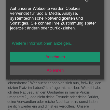
Das Gerangel um die Ehrenplätze beginnt erst dann
Auf unserer Webseite werden Cookies
peinlich zu werden, wenn die Sitzplätze nicht durch den
Gastgeber vorweg entschieden wurden. Jesus gibt einen
verwendet für Social Media, Analyse,
ganz praktischen Rat: Setze dich besser nicht auf einen
systemtechnische Notwendigkeiten und
Ehrenplatz! Nimm vorsichtshalber den untersten Platz ein!
Sonstiges. Sie können Ihre Zustimmung später
Wenn der Gastgeber es merkt, wird er dich ehrenvoll weiter
jederzeit ändern oder zurückziehen.
hinaufrücken lassen. Das wird für dich vor allen eine Ehre
sein. Doch Vorsicht! Was, wenn der Gastgeber dich
übersieht und du am untersten Ende sitzen bleibst? Jesus
Weitere Informationen anzeigen
...
verspricht zwar: „Wer sich selbst erniedrigt, wird erhöht
werden.“ Hat er dafür auch eine Garantie gegeben? Kann
man eine Karriere so aufbauen? Musst du nicht selber alles
Annehmen
daransetzen, um höher zu kommen? Jeder soll doch
angeblich „seines eigenen Glücks Schmied“ sein.
Ablehnen
Unweigerlich stellt sich immer neu die Frage: Ist der Weg
Jesu, die Praxis des Evangeliums nicht doch allzu
lebensfremd? Wer sucht schon von sich aus, freiwillig, den
letzten Platz im Leben? Ich frage mich selber: Wie oft habe
ich den Rat Jesu an den Gastgeber in meine Praxis
umgesetzt? „Lade nicht deine Freunde oder deine Brüder,
deine Verwandten oder reiche Nachbarn ein; sonst laden
sie dich wieder ein und dir ist es vergolten.“ Unsere