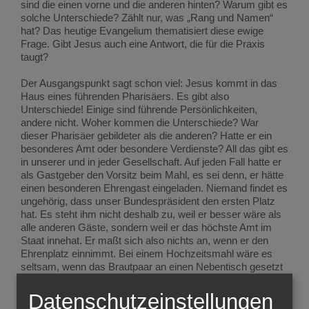
sind die einen vorne und die anderen hinten? Warum gibt es
solche Unterschiede? Zählt nur, was „Rang und Namen“
hat? Das heutige Evangelium thematisiert diese ewige
Frage. Gibt Jesus auch eine Antwort, die für die Praxis
taugt?
Der Ausgangspunkt sagt schon viel: Jesus kommt in das
Haus eines führenden Pharisäers. Es gibt also
Unterschiede! Einige sind führende Persönlichkeiten,
andere nicht. Woher kommen die Unterschiede? War
dieser Pharisäer gebildeter als die anderen? Hatte er ein
besonderes Amt oder besondere Verdienste? All das gibt es
in unserer und in jeder Gesellschaft. Auf jeden Fall hatte er
als Gastgeber den Vorsitz beim Mahl, es sei denn, er hätte
einen besonderen Ehrengast eingeladen. Niemand findet es
ungehörig, dass unser Bundespräsident den ersten Platz
hat. Es steht ihm nicht deshalb zu, weil er besser wäre als
alle anderen Gäste, sondern weil er das höchste Amt im
Staat innehat. Er maßt sich also nichts an, wenn er den
Ehrenplatz einnimmt. Bei einem Hochzeitsmahl wäre es
seltsam, wenn das Brautpaar an einen Nebentisch gesetzt
würde. Manche Sitzordnungen sind einfach vorgegeben.
Sie haben nichts mit Eitelkeit zu tun.
Datenschutzeinstellungen