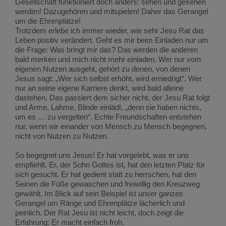
Gesellschaft funktioniert doch anders: sehen und gesehen
werden! Dazugehören und mitspielen! Daher das Gerangel
um die Ehrenplätze!
Trotzdem erlebe ich immer wieder, wie sehr Jesu Rat das
Leben positiv verändert. Geht es mir beim Einladen nur um
die Frage: Was bringt mir das? Das werden die anderen
bald merken und mich nicht mehr einladen. Wer nur vom
eigenen Nutzen ausgeht, gehört zu denen, von denen
Jesus sagt: „Wer sich selbst erhöht, wird erniedrigt“. Wer
nur an seine eigene Karriere denkt, wird bald alleine
dastehen. Das passiert dem sicher nicht, der Jesu Rat folgt
und Arme, Lahme, Blinde einlädt, „denn sie haben nichts,
um es … zu vergelten“. Echte Freundschaften entstehen
nur, wenn wir einander von Mensch zu Mensch begegnen,
nicht von Nutzen zu Nutzen.
So begegnet uns Jesus! Er hat vorgelebt, was er uns
empfiehlt. Er, der Sohn Gottes ist, hat den letzten Platz für
sich gesucht. Er hat gedient statt zu herrschen, hat den
Seinen die Füße gewaschen und freiwillig den Kreuzweg
gewählt. Im Blick auf sein Beispiel ist unser ganzes
Gerangel um Ränge und Ehrenplätze lächerlich und
peinlich. Der Rat Jesu ist nicht leicht, doch zeigt die
Erfahrung: Er macht einfach froh.