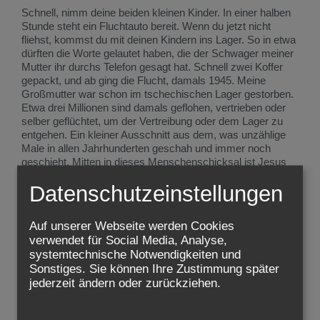
Schnell, nimm deine beiden kleinen Kinder. In einer halben
Stunde steht ein Fluchtauto bereit. Wenn du jetzt nicht
fliehst, kommst du mit deinen Kindern ins Lager. So in etwa
dürften die Worte gelautet haben, die der Schwager meiner
Mutter ihr durchs Telefon gesagt hat. Schnell zwei Koffer
gepackt, und ab ging die Flucht, damals 1945. Meine
Großmutter war schon im tschechischen Lager gestorben.
Etwa drei Millionen sind damals geflohen, vertrieben oder
selber geflüchtet, um der Vertreibung oder dem Lager zu
entgehen. Ein kleiner Ausschnitt aus dem, was unzählige
Male in allen Jahrhunderten geschah und immer noch
geschieht. Mitten in dieses Menschenschicksal ist Jesus
hineingeboren: Die Heilige Familie ist auf der Flucht!
Datenschutzeinstellungen
Josef hat keinen Moment gezögert: „Da stand Josef auf
und floh in der Nacht mit dem Kind und dessen Mutter nach
Auf unserer Webseite werden Cookies
Ägypten.“ Warum nach Ägypten? Meine Mutter ist mit uns
verwendet für Social Media, Analyse,
beiden nach Österreich geflüchtet. Warum? Weil es dort
systemtechnische Notwendigkeiten und
Verwandte gab. Das tun die meisten Flüchtlinge bis heute.
Sonstiges. Sie können Ihre Zustimmung später
Auch weil es in Österreich sicherer war, also mehr
jederzeit ändern oder zurückziehen.
Zukunftschancen. Glücklich die Flüchtlinge, die ein solches
Zielland erreichen! Es ist eher die Seltenheit. Meist geht die
Flucht in noch unsicherere Situationen hinein.