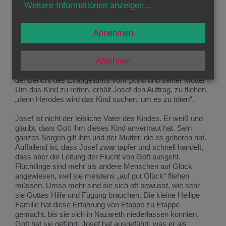
Hatte die Heilige Familie in Ägypten Verwandte? Mag sein.
Weitere Informationen anzeigen
...
Sicher war, dass es im Land der Pyramiden jüdische
Gemeinden gab. Es ist ein Segen für die Flüchtlinge, die in
ihrem Zielland Glaubensgeschwister finden, denn der
Annehmen
gemeinsame Glaube schenkt Heimat. Mindestens so
wichtig ist es unter Flüchtenden, dass die Familie
Ablehnen
zusammenbleiben kann. Ganz besonders geht es darum,
dass die Kinder nicht verloren gehen. Gleich viermal spricht
der Bericht des Evangeliums vom „Kind und seiner Mutter“.
Um das Kind zu retten, erhält Josef den Auftrag, zu fliehen,
„denn Herodes wird das Kind suchen, um es zu töten“.
Josef ist nicht der leibliche Vater des Kindes. Er weiß und
glaubt, dass Gott ihm dieses Kind anvertraut hat. Sein
ganzes Sorgen gilt ihm und der Mutter, die es geboren hat.
Auffallend ist, dass Josef zwar tapfer und schnell handelt,
dass aber die Leitung der Flucht von Gott ausgeht.
Flüchtlinge sind mehr als andere Menschen auf Glück
angewiesen, weil sie meistens „auf gut Glück“ fliehen
müssen. Umso mehr sind sie sich oft bewusst, wie sehr
sie Gottes Hilfe und Fügung brauchen. Die kleine Heilige
Familie hat diese Erfahrung von Etappe zu Etappe
gemacht, bis sie sich in Nazareth niederlassen konnten.
Gott hat sie geführt, Josef hat ausgeführt, was er als