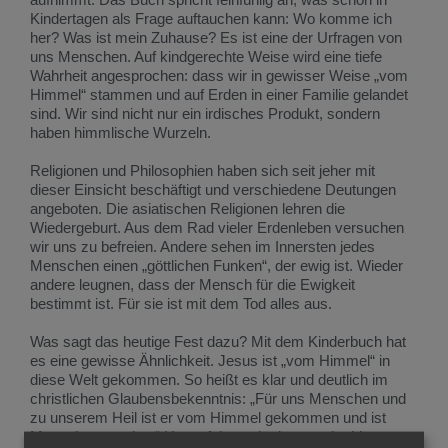
Kindertagen als Frage auftauchen kann: Wo komme ich
her? Was ist mein Zuhause? Es ist eine der Urfragen von
uns Menschen. Auf kindgerechte Weise wird eine tiefe
Wahrheit angesprochen: dass wir in gewisser Weise „vom
Himmel“ stammen und auf Erden in einer Familie gelandet
sind. Wir sind nicht nur ein irdisches Produkt, sondern
haben himmlische Wurzeln.
Religionen und Philosophien haben sich seit jeher mit
dieser Einsicht beschäftigt und verschiedene Deutungen
angeboten. Die asiatischen Religionen lehren die
Wiedergeburt. Aus dem Rad vieler Erdenleben versuchen
wir uns zu befreien. Andere sehen im Innersten jedes
Menschen einen „göttlichen Funken“, der ewig ist. Wieder
andere leugnen, dass der Mensch für die Ewigkeit
bestimmt ist. Für sie ist mit dem Tod alles aus.
Was sagt das heutige Fest dazu? Mit dem Kinderbuch hat
es eine gewisse Ähnlichkeit. Jesus ist „vom Himmel“ in
diese Welt gekommen. So heißt es klar und deutlich im
christlichen Glaubensbekenntnis: „Für uns Menschen und
zu unserem Heil ist er vom Himmel gekommen und ist
Mensch geworden.“ Heute feiern wir, dass er dorthin