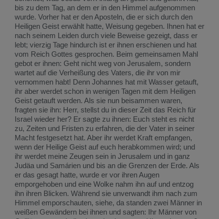
bis zu dem Tag, an dem er in den Himmel aufgenommen
wurde. Vorher hat er den Aposteln, die er sich durch den
Heiligen Geist erwählt hatte, Weisung gegeben. Ihnen hat er
nach seinem Leiden durch viele Beweise gezeigt, dass er
lebt; vierzig Tage hindurch ist er ihnen erschienen und hat
vom Reich Gottes gesprochen. Beim gemeinsamen Mahl
gebot er ihnen: Geht nicht weg von Jerusalem, sondern
wartet auf die Verheißung des Vaters, die ihr von mir
vernommen habt! Denn Johannes hat mit Wasser getauft,
ihr aber werdet schon in wenigen Tagen mit dem Heiligen
Geist getauft werden. Als sie nun beisammen waren,
fragten sie ihn: Herr, stellst du in dieser Zeit das Reich für
Israel wieder her? Er sagte zu ihnen: Euch steht es nicht
zu, Zeiten und Fristen zu erfahren, die der Vater in seiner
Macht festgesetzt hat. Aber ihr werdet Kraft empfangen,
wenn der Heilige Geist auf euch herabkommen wird; und
ihr werdet meine Zeugen sein in Jerusalem und in ganz
Judäa und Samárien und bis an die Grenzen der Erde. Als
er das gesagt hatte, wurde er vor ihren Augen
emporgehoben und eine Wolke nahm ihn auf und entzog
ihn ihren Blicken. Während sie unverwandt ihm nach zum
Himmel emporschauten, siehe, da standen zwei Männer in
weißen Gewändern bei ihnen und sagten: Ihr Männer von