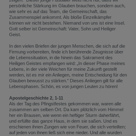
persönliche Stärkung im Glauben brauchen, sondern auch,
wie sehr es auf das Team, die Gemeinschaft, das
Zusammenspiel ankommt. Als bloße Einzelkämpfer
können wir nicht bestehen. Niemand von uns ist eine Insel.
Gott selber ist Gemeinschaft: Vater, Sohn und Heiliger
Geist.
In den vielen Briefen der jungen Menschen, die sich auf die
Firmung vorbereiten, finde ich berührende Zeugnisse über
die Lebenssituation, in die hinein das Sakrament des
Heiligen Geistes empfangen wird: „In dieser Phase meines
Lebens, in der viele Weichen für meine Zukunft gestellt
werden, ist es mir ein Anliegen, meine Entscheidung für den
Glauben bewusst zu stärken.“ Dieses Anliegen gilt für alle
Lebensphasen. Schön, es von jungen Leuten zu hören!
Apostelgeschichte 2, 1-11
Als der Tag des Pfingstfestes gekommen war, waren alle
zusammen am selben Ort. Da kam plötzlich vom Himmel
her ein Brausen, wie wenn ein heftiger Sturm daherfährt,
und erfüllte das ganze Haus, in dem sie saßen. Und es
erschienen ihnen Zungen wie von Feuer, die sich verteilten;
auf jeden von ihnen ließ sich eine nieder. Und alle wurden