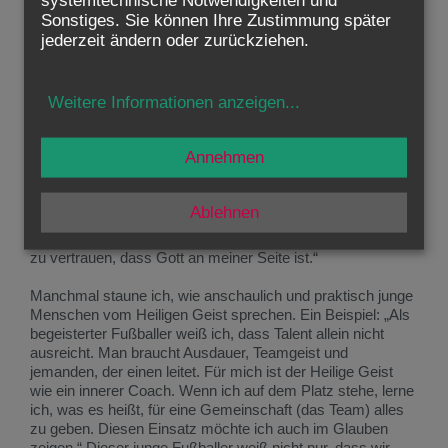
Ich möchte selbst entscheiden und aus eigener
Sonstiges. Sie können Ihre Zustimmung später
Überzeugung ‚Ja‘ zu Gott sagen. Darum möchte ich gefirmt
jederzeit ändern oder zurückziehen.
werden.“
Solche Worte sind keine Seltenheit. Ich beobachte einen
Weitere Informationen anzeigen
...
erfreulichen Wandel: Immer mehr junge Menschen suchen
Halt im Glauben. Die Welt ist so unsicher geworden. Sie
erleben viele muslimische Jugendliche, die ihren Glauben
Annehmen
ernst nehmen, und beginnen, selber nach dem christlichen
Glauben zu suchen, trotz mancher Widerstände:
„Manchmal ist es nicht leicht, in meinem Alter zu zeigen,
Ablehnen
dass man an Gott glaubt. Man könnte als ‚uncool‘
abgestempelt werden. Aber ich möchte lernen, mehr darauf
zu vertrauen, dass Gott an meiner Seite ist.“
Manchmal staune ich, wie anschaulich und praktisch junge
Menschen vom Heiligen Geist sprechen. Ein Beispiel: „Als
begeisterter Fußballer weiß ich, dass Talent allein nicht
ausreicht. Man braucht Ausdauer, Teamgeist und
jemanden, der einen leitet. Für mich ist der Heilige Geist
wie ein innerer Coach. Wenn ich auf dem Platz stehe, lerne
ich, was es heißt, für eine Gemeinschaft (das Team) alles
zu geben. Diesen Einsatz möchte ich auch im Glauben
zeigen.“ Dieser junge Fußballer weiß nicht nur, dass wir