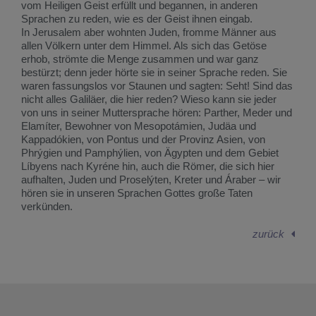
vom Heiligen Geist erfüllt und begannen, in anderen
Sprachen zu reden, wie es der Geist ihnen eingab.
In Jerusalem aber wohnten Juden, fromme Männer aus
allen Völkern unter dem Himmel. Als sich das Getöse
erhob, strömte die Menge zusammen und war ganz
bestürzt; denn jeder hörte sie in seiner Sprache reden. Sie
waren fassungslos vor Staunen und sagten: Seht! Sind das
nicht alles Galiläer, die hier reden? Wieso kann sie jeder
von uns in seiner Muttersprache hören: Parther, Meder und
Elamíter, Bewohner von Mesopotámien, Judäa und
Kappadókien, von Pontus und der Provinz Asien, von
Phrýgien und Pamphýlien, von Ägypten und dem Gebiet
Líbyens nach Kyréne hin, auch die Römer, die sich hier
aufhalten, Juden und Proselýten, Kreter und Áraber – wir
hören sie in unseren Sprachen Gottes große Taten
verkünden.
zurück