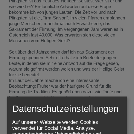
Pfingsten ist das Fest des Heiligen Geistes. Wer ist er und
wie wirkt er? Erstaunliche Antworten auf diese Frage
bekomme ich von jungen Leuten. Die Zeit vor und nach
Pfingsten ist die „Firm-Saison“. In vielen Pfarren empfangen
junge Menschen, manchmal auch Erwachsene, das
Sakrament der Firmung. Im vergangenen Jahr waren es in
Österreich fast 40.000. Was erwarten sich diese vielen
Menschen vom Heiligen Geist?
Seit über drei Jahrzehnten darf ich das Sakrament der
Firmung spenden. Sehr oft erhalte ich Briefe der jungen
Leute, in denen sie mir eine Antwort auf die Frage geben,
warum sie gefirmt werden wollen und was der Heilige Geist
für sie bedeutet.
Im Lauf der Jahre mache ich eine interessante
Beobachtung: Früher war der häufigste Grund für die
Firmung die Tradition. Es gehört eben dazu, wie Taufe und
Erstkommunion. Jetzt kommt immer deutlicher zum
Ausdruck, dass es für die jungen Leute eine klare und
Datenschutzeinstellungen
bewusste Entscheidung ist: „In der Firmvorbereitung habe
ich viel darüber nachgedacht, was ich eigentlich glaube und
was mir mein Glaube bedeutet. Mir ist klar geworden, dass
Auf unserer Webseite werden Cookies
ich nicht nur ‚automatisch‘ zur Kirche gehören will, weil ich
verwendet für Social Media, Analyse,
getauft wurde oder weil es meine Eltern so gewollt haben.
systemtechnische Notwendigkeiten und