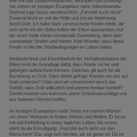
Wie soll das zusammenpassen: Vertrauen und Drohung?
Sie stehen im heutigen Evangelium nahe nebeneinander.
Dreimal sagt Jesus nachdrücklich: „Fürchtet euch nicht!“
Zweimal droht er: mit der Hölle und mit der Ablehnung
durch Gott. Ich habe stark verunsicherte Kinder erlebt, die
sich nicht mit den Botschaften der Eltern auskannten: Auf
der einen Seite starke emotionale Zuwendung, dann aber
unerwartete Strafen und Härten. Kein Wunder, dass diese
Kinder schlechte Startbedingungen im Leben haben.
Verlässlichkeit und Einsehbarkeit der Verhaltensweisen der
Eltern sind die Grundlage dafür, dass Kinder sicher und
geborgen aufwachsen können. Gleiches gilt auch für die
Beziehung zu Gott. Ganz direkt gefragt: Können wir uns auf
Gott verlassen? Oder sind wir verunsichert durch das
Gefühl, dass Gott willkürlich und unberechenbar handelt?
Zweifel können uns kommen, wenn Schicksalsschläge uns
aus heiterem Himmel treffen.
Im heutigen Evangelium wirbt Jesus mit starken Worten
um unser Vertrauen in Gottes Wirken und Wollen. Er tut es
mit viel Einfühlung in unser tägliches Leben. Als erstes
steht da die Ermutigung: „Fürchtet euch nicht vor den
Menschen!“ Das sagt sich leichter, als es getan ist. Da ist