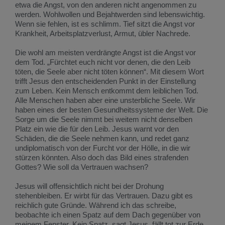
etwa die Angst, von den anderen nicht angenommen zu
werden. Wohlwollen und Bejahtwerden sind lebenswichtig.
Wenn sie fehlen, ist es schlimm. Tief sitzt die Angst vor
Krankheit, Arbeitsplatzverlust, Armut, übler Nachrede.
Die wohl am meisten verdrängte Angst ist die Angst vor
dem Tod. „Fürchtet euch nicht vor denen, die den Leib
töten, die Seele aber nicht töten können“. Mit diesem Wort
trifft Jesus den entscheidenden Punkt in der Einstellung
zum Leben. Kein Mensch entkommt dem leiblichen Tod.
Alle Menschen haben aber eine unsterbliche Seele. Wir
haben eines der besten Gesundheitssysteme der Welt. Die
Sorge um die Seele nimmt bei weitem nicht denselben
Platz ein wie die für den Leib. Jesus warnt vor den
Schäden, die die Seele nehmen kann, und redet ganz
undiplomatisch von der Furcht vor der Hölle, in die wir
stürzen könnten. Also doch das Bild eines strafenden
Gottes? Wie soll da Vertrauen wachsen?
Jesus will offensichtlich nicht bei der Drohung
stehenbleiben. Er wirbt für das Vertrauen. Dazu gibt es
reichlich gute Gründe. Während ich das schreibe,
beobachte ich einen Spatz auf dem Dach gegenüber von
meinem Fenster. Kein Spatz, sagt Jesus, fällt tot zur Erde,