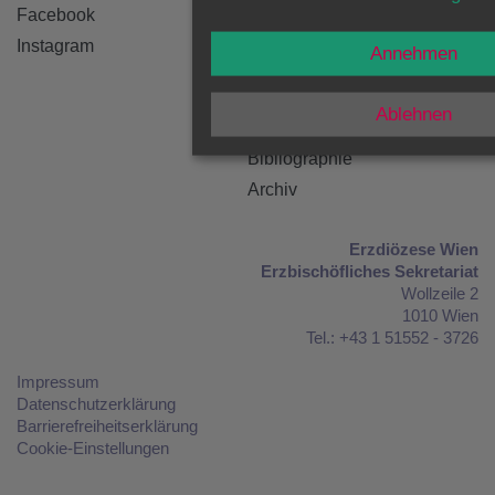
Facebook
Gedanken zum
Evangelium
Instagram
Annehmen
Predigten
Katechesen
Ablehnen
Frag den Kardinal
Bibliographie
Archiv
Erzdiözese Wien
Erzbischöfliches Sekretariat
Wollzeile 2
1010 Wien
Tel.: +43 1 51552 - 3726
Impressum
Datenschutzerklärung
Barrierefreiheitserklärung
Cookie-Einstellungen