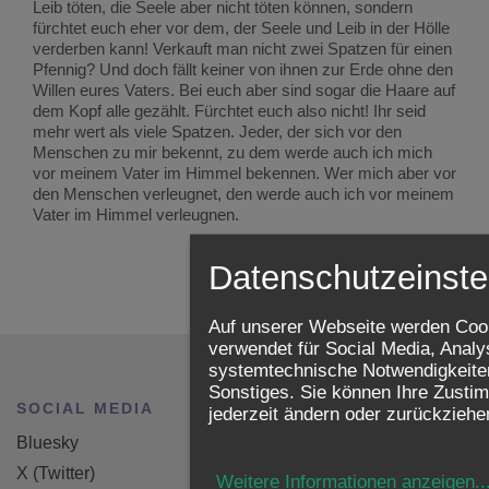
Leib töten, die Seele aber nicht töten können, sondern
fürchtet euch eher vor dem, der Seele und Leib in der Hölle
verderben kann! Verkauft man nicht zwei Spatzen für einen
Pfennig? Und doch fällt keiner von ihnen zur Erde ohne den
Willen eures Vaters. Bei euch aber sind sogar die Haare auf
dem Kopf alle gezählt. Fürchtet euch also nicht! Ihr seid
mehr wert als viele Spatzen. Jeder, der sich vor den
Menschen zu mir bekennt, zu dem werde auch ich mich
vor meinem Vater im Himmel bekennen. Wer mich aber vor
den Menschen verleugnet, den werde auch ich vor meinem
Vater im Himmel verleugnen.
zurück
Datenschutzeinste
Auf unserer Webseite werden Coo
verwendet für Social Media, Analy
systemtechnische Notwendigkeite
Sonstiges. Sie können Ihre Zusti
SOCIAL MEDIA
HOME
jederzeit ändern oder zurückziehe
Bluesky
Curriculum Vitae
X (Twitter)
Kolumne
Weitere Informationen anzeigen
..