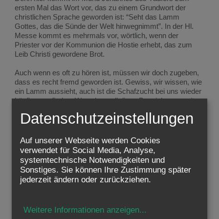
ersten Mal das Wort vor, das zu einem Grundwort der
christlichen Sprache geworden ist: “Seht das Lamm
Gottes, das die Sünde der Welt hinwegnimmt”. In der Hl.
Messe kommt es mehrmals vor, wörtlich, wenn der
Priester vor der Kommunion die Hostie erhebt, das zum
Leib Christi gewordene Brot.
Auch wenn es oft zu hören ist, müssen wir doch zugeben,
dass es recht fremd geworden ist. Gewiss, wir wissen, wie
ein Lamm aussieht, auch ist die Schafzucht bei uns wieder
häufiger zu finden. Was aber soll diese Bezeichnung, mit
der der Täufer am Jordan auf den kräftigen, jungen Mann
Datenschutzeinstellungen
hinweist, auf den Zimmermann aus Nazareth, der zu ihm
kommt?
Auf unserer Webseite werden Cookies
Nun, Johannes nennt ihn nicht einfach Lamm, so wie wir
verwendet für Social Media, Analyse,
leicht spöttisch einen etwas ängstlich-naiven Menschen
systemtechnische Notwendigkeiten und
betiteln. Er nennt Jesus “Lamm Gottes” und spricht damit
Sonstiges. Sie können Ihre Zustimmung später
eine damals ganz vertraute Wirklichkeit an.
jederzeit ändern oder zurückziehen.
Täglich wurden im Tempel in Jerusalem Lämmer als Opfer
dargebracht, und bis heute wird in der jüdischen Osternacht
Weitere Informationen anzeigen
...
(dem “Seder” an “Pesach”) beim Mahl ein Lamm