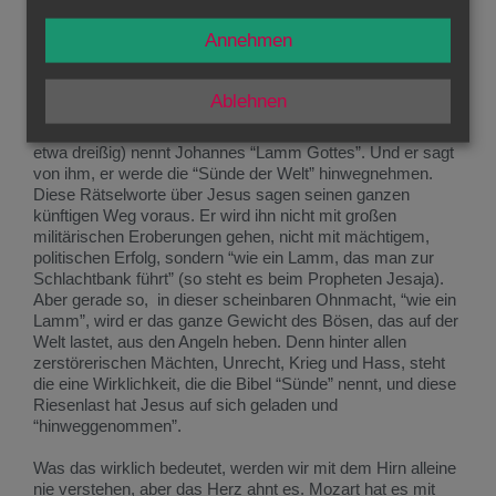
gegessen, das an die rettende Nacht des Auszuges aus
der Knechtschaft in Ägypten erinnert.
Annehmen
“Lamm Gottes”, das heißt Opfer, das Gott zur Versöhnung
und Befreiung dargebracht wird.
Ablehnen
Diesen kräftigen Mann in den besten Jahren (er ist damals
etwa dreißig) nennt Johannes “Lamm Gottes”. Und er sagt
von ihm, er werde die “Sünde der Welt” hinwegnehmen.
Diese Rätselworte über Jesus sagen seinen ganzen
künftigen Weg voraus. Er wird ihn nicht mit großen
militärischen Eroberungen gehen, nicht mit mächtigem,
politischen Erfolg, sondern “wie ein Lamm, das man zur
Schlachtbank führt” (so steht es beim Propheten Jesaja).
Aber gerade so, in dieser scheinbaren Ohnmacht, “wie ein
Lamm”, wird er das ganze Gewicht des Bösen, das auf der
Welt lastet, aus den Angeln heben. Denn hinter allen
zerstörerischen Mächten, Unrecht, Krieg und Hass, steht
die eine Wirklichkeit, die die Bibel “Sünde” nennt, und diese
Riesenlast hat Jesus auf sich geladen und
“hinweggenommen”.
Was das wirklich bedeutet, werden wir mit dem Hirn alleine
nie verstehen, aber das Herz ahnt es. Mozart hat es mit