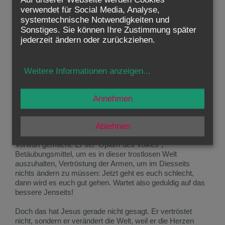
Trost, auch eine Faszination, die auch Menschen anderer
verwendet für Social Media, Analyse,
Religionen und Weltanschauungen spüren. Schon damals
systemtechnische Notwendigkeiten und
haben manche seiner Zuhörer gesagt: “Noch nie hat ein
Sonstiges. Sie können Ihre Zustimmung später
Mensch so gesprochen” (Johannes 7,46).
jederzeit ändern oder zurückziehen.
Viele verheißen Glück. Jede Werbung verspricht es. Jesus
aber verheißt ein Glück, wo wir es spontan nicht suchen
würden. Er verspricht ein unbeschreibliches, großes Glück.
Weitere Informationen anzeigen
...
Er nennt es “Seligkeit”. Und er sagt nicht, dass es leicht
und sofort und billig zu haben ist. Er sagt: “Euer Lohn im
Himmel wird groß sein”. Ja, die Seligkeit ist uns verheißen,
Annehmen
für “drüben”, wo alle Traurigkeit ein Ende haben wird,
“droben im Himmel”.
Ablehnen
Karl Marx und seine Anhänger haben diesem Trost den
Vorwurf gemacht. Er sei “Opium des Volkes”,
Betäubungsmittel, um es in dieser trostlosen Welt
auszuhalten, Vertröstung der Armen, um im Diesseits
nichts ändern zu müssen: Jetzt geht es euch schlecht,
dann wird es euch gut gehen. Wartet also geduldig auf das
bessere Jenseits!
Doch das hat Jesus gerade nicht gesagt. Er vertröstet
nicht, sondern er verändert die Welt, weil er die Herzen