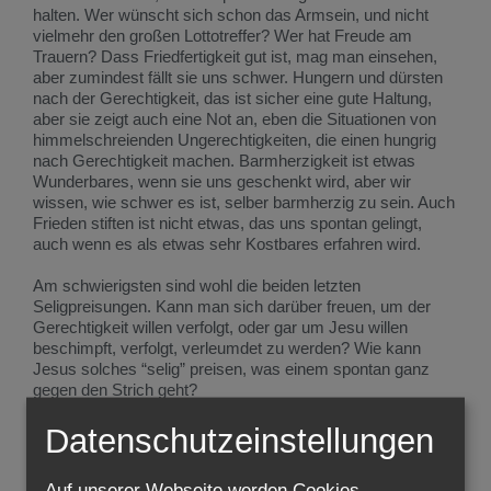
halten. Wer wünscht sich schon das Armsein, und nicht
vielmehr den großen Lottotreffer? Wer hat Freude am
Trauern? Dass Friedfertigkeit gut ist, mag man einsehen,
aber zumindest fällt sie uns schwer. Hungern und dürsten
nach der Gerechtigkeit, das ist sicher eine gute Haltung,
aber sie zeigt auch eine Not an, eben die Situationen von
himmelschreienden Ungerechtigkeiten, die einen hungrig
nach Gerechtigkeit machen. Barmherzigkeit ist etwas
Wunderbares, wenn sie uns geschenkt wird, aber wir
wissen, wie schwer es ist, selber barmherzig zu sein. Auch
Frieden stiften ist nicht etwas, das uns spontan gelingt,
auch wenn es als etwas sehr Kostbares erfahren wird.
Am schwierigsten sind wohl die beiden letzten
Seligpreisungen. Kann man sich darüber freuen, um der
Gerechtigkeit willen verfolgt, oder gar um Jesu willen
beschimpft, verfolgt, verleumdet zu werden? Wie kann
Jesus solches “selig” preisen, was einem spontan ganz
gegen den Strich geht?
Und doch ist es eigenartig: Viele Menschen empfinden es
Datenschutzeinstellungen
so, dass gerade von diesem Anfang der Bergpredigt, von
den Seligpreisungen, eine anziehende Wirkung ausgeht, ein
Auf unserer Webseite werden Cookies