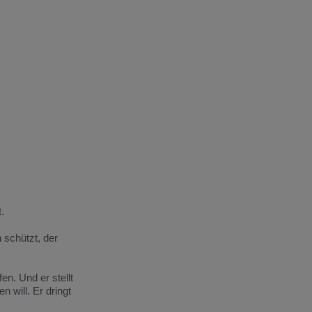
.
 schützt, der
en. Und er stellt
n will. Er dringt