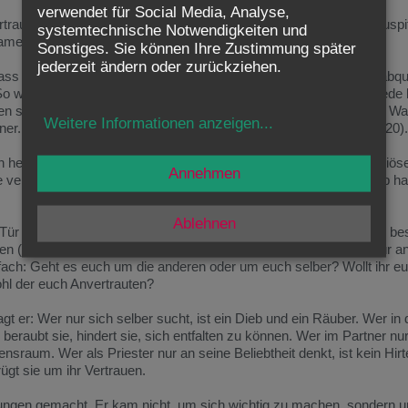
verwendet für Social Media, Analyse,
rtrauten ländlichen Leben bekommt freilich eine erschreckende Zusp
systemtechnische Notwendigkeiten und
 kamen, sind Diebe und Räuber!
Sonstiges. Sie können Ihre Zustimmung später
jederzeit ändern oder zurückziehen.
Jesus einfach alle, die sich nicht an ihn halten, so untolerant abqua
 wundert es nicht, dass es am Schluss heißt: “Wegen dieser Rede 
nen sagten: Er ist von einem Dämon besessen und ist wahnsinnig. Wa
Weitere Informationen anzeigen
...
er. Kann ein Dämon die Augen von Blinden öffnen?” (Joh 10, 19-20).
 heute einen Fundamentalisten nennen würde? Oder gar ein religiöser
Annehmen
 verachtet hat? So haben ihn seine Gegner gesehen, und deshalb ha
Ablehnen
 Tür so etwas wie ein Spiegel, in den zu schauen unangenehm ist, be
en (die Bischöfe, die Priester, aber auch alle, die Verantwortung für a
infach: Geht es euch um die anderen oder um euch selber? Wollt ihr e
ohl der euch Anvertrauten?
sagt er: Wer nur sich selber sucht, ist ein Dieb und ein Räuber. Wer in
eraubt sie, hindert sie, sich entfalten zu können. Wer im Partner nu
ensraum. Wer als Priester nur an seine Beliebtheit denkt, ist kein Hirt
gt sie um ihr Vertrauen.
ngen gemacht. Er kam nicht, um sich wichtig zu machen, sondern 