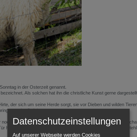
 Sonntag in der Osterzeit genannt.
bezeichnet. Als solchen hat ihn die christliche Kunst gerne dargestellt
irte, der sich um seine Herde sorgt, sie vor Dieben und wilden Tieren
ringt aus der Gefahr.
Datenschutzeinstellungen
 noch ein anderes Bildwort. Er nennt sich selber die Tür zu den Schaf
Tür hereingeht, ist ein Dieb und Räuber, der nicht hüten, sondern stehle
Auf unserer Webseite werden Cookies