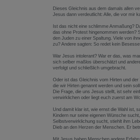
Dieses Gleichnis aus dem damals allen ve
Jesus dann verdeutlicht: Alle, die vor mir
Ist das nicht eine schlimme Anmaßung? Dass 
das ohne Protest hingenommen werden? So
den Juden zu einer Spaltung. Viele von ih
zu? Andere sagten: So redet kein Besessen
War Jesus intolerant? War er das, was man
sich selber maßlos überschätzt und andere
verfolgt und schließlich umgebracht.
Oder ist das Gleichnis vom Hirten und der
die wir Hirten genannt werden und sein soll
Die Frage, die uns Jesus stellt, ist sehr e
verwirklichen oder liegt euch zuerst am W
Und damit klar ist, wie ernst die Wahl ist, 
Kindern nur seine eigenen Wünsche sucht, b
Selbstverwirklichung sucht, stiehlt ihm Leb
Dieb an den Herzen der Menschen. Er betrü
Mit Jesus haben Menschen andere Erfahru