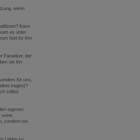
itzung, wenn
lifiziert? Kann
kam es unter
rum hört ihr ihm
 Fanatiker, der
ben sie ihn
sonders für uns,
ndere tragen)?
uch selbst
 den eigenen
r seine
e, sondern ein
um Leben zu