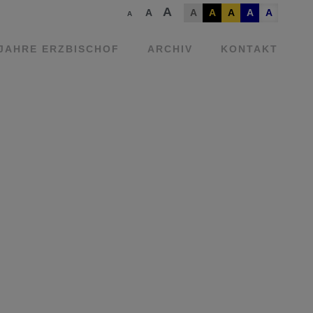
A
A
A
A
A
A
A
A
 JAHRE ERZBISCHOF
ARCHIV
KONTAKT