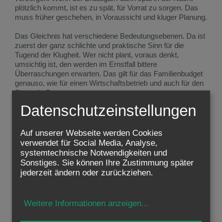
plötzlich kommt, ist es zu spät, für Vorrat zu sorgen. Das
muss früher geschehen, in Voraussicht und kluger Planung.
Das Gleichnis hat verschiedene Bedeutungsebenen. Da ist
zuerst der ganz schlichte und praktische Sinn für die
Tugend der Klugheit. Wer nicht plant, voraus denkt,
umsichtig ist, den werden im Ernstfall bittere
Überraschungen erwarten. Das gilt für das Familienbudget
genauso, wie für einen Wirtschaftsbetrieb und auch für den
Staat als Ganzen.
Datenschutzeinstellungen
Aber Jesus hat offensichtlich noch anderes im Sinn. Es
geht um mehr als nur um die notwendige Klugheit in den
Angelegenheiten dieser Welt. Das Bild vom Hochzeitsmahl
Auf unserer Webseite werden Cookies
spricht vom Reich Gottes, von der kommenden Welt und
verwendet für Social Media, Analyse,
davon, was wir zu tun und zu lassen haben, um das ewige
systemtechnische Notwendigkeiten und
Leben des Himmels nicht zu verlieren.
Sonstiges. Sie können Ihre Zustimmung später
jederzeit ändern oder zurückziehen.
Unser Leben auf dieser Welt ist ein Zeit der Vorbereitung.
Einmal, wir wissen nicht, wann, wird es auch für mich
heißen: “Der Bräutigam kommt! Geh ihm entgegen!” Denn
Weitere Informationen anzeigen
...
in der Todesstunde, so glauben wir, ist der Moment
gekommen, Gott entgegen zu gehen. Dann wird es aber zu