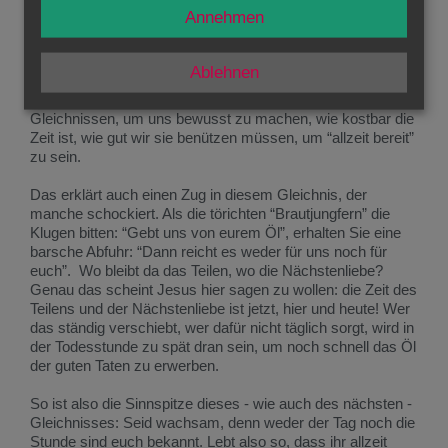
spät sein, noch schnell Öl-Vorrat für meine Lampe zu
Annehmen
besorgen. Dann muss ich bereit sein und vorgesorgt
haben.
Ablehnen
Nur
vor
meiner letzten Stunde kann ich dazu etwas tun,
danach ist es zu spät. Das sagt Jesus in verschiedenen
Gleichnissen, um uns bewusst zu machen, wie kostbar die
Zeit ist, wie gut wir sie benützen müssen, um “allzeit bereit”
zu sein.
Das erklärt auch einen Zug in diesem Gleichnis, der
manche schockiert. Als die törichten “Brautjungfern” die
Klugen bitten: “Gebt uns von eurem Öl”, erhalten Sie eine
barsche Abfuhr: “Dann reicht es weder für uns noch für
euch”. Wo bleibt da das Teilen, wo die Nächstenliebe?
Genau das scheint Jesus hier sagen zu wollen: die Zeit des
Teilens und der Nächstenliebe ist jetzt, hier und heute! Wer
das ständig verschiebt, wer dafür nicht täglich sorgt, wird in
der Todesstunde zu spät dran sein, um noch schnell das Öl
der guten Taten zu erwerben.
So ist also die Sinnspitze dieses - wie auch des nächsten -
Gleichnisses: Seid wachsam, denn weder der Tag noch die
Stunde sind euch bekannt. Lebt also so, dass ihr allzeit