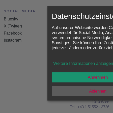
SOCIAL MEDIA
HOME
Datenschutzeinst
Bluesky
Curriculum Vitae
X (Twitter)
Kolumne
Auf unserer Webseite werden C
verwendet für Social Media, Ana
Facebook
Gedanken zum
systemtechnische Notwendigkei
Evangelium
Instagram
Sonstiges. Sie können Ihre Zus
Predigten
jederzeit ändern oder zurückzie
Katechesen
Frag den Kardinal
Weitere Informationen anzeige
Bibliographie
Archiv
Annehmen
Erzdiözese Wien
Ablehnen
Erzbischöfliches Sekretariat
Wollzeile 2
1010 Wien
Tel.: +43 1 51552 - 3726