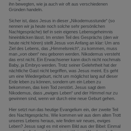
ihn bewegten, wie ja auch wir oft aus verschiedenen
Gründen handeln.
Sicher ist, dass Jesus in dieser „Nikodemusstunde“ (so
nennen wir ja heute noch solche sehr persönlichen
Nachtgespräche) tief in sein eigenes Lebensgeheimnis
hineinblicken lässt. Im ersten Teil des Gesprächs (den wir
heute nicht hören) stellt Jesus von Anfang an klar: Um ans
Ziel des Lebens, das „Himmelsreich“, zu kommen, muss
man „von oben“ neu geboren werden. Nikodemus versteht
das erst nicht. Ein Erwachsener kann doch nicht nochmals
Baby, ja Embryo werden. Trotz seiner Gelehrtheit hat der
nächtliche Gast nicht begriffen, was Jesus meint. Es geht
um eine Wiedergeburt, nicht um möglichst lang auf dieser
Erde leben zu können, sondern um ein Leben zu
bekommen, das kein Tod zerstört. Jesus sagt dem
Nikodemus, dass „ewiges Leben“ und der Himmel nur zu
gewinnen sind, wenn wir durch eine neue Geburt gehen.
Hier setzt nun das heutige Evangelium ein, der zweite Teil
des Nachtgesprächs. Wie kommen wir aus dem alten Trott
unseres Lebens heraus, wie finden wir neues, ewiges
Leben? Jesus sagt es mit einem Bild aus der Bibel: Einmal