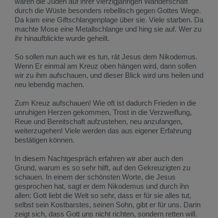
waren die Juden auf ihrer vierzigjährigen Wanderschaft
durch die Wüste besonders rebellisch gegen Gottes Wege.
Da kam eine Giftschlangenplage über sie. Viele starben. Da
machte Mose eine Metallschlange und hing sie auf. Wer zu
ihr hinaufblickte wurde geheilt.
So sollen nun auch wir es tun, rät Jesus dem Nikodemus.
Wenn Er einmal am Kreuz oben hängen wird, dann sollen
wir zu ihm aufschauen, und dieser Blick wird uns heilen und
neu lebendig machen.
Zum Kreuz aufschauen! Wie oft ist dadurch Frieden in die
unruhigen Herzen gekommen, Trost in die Verzweiflung,
Reue und Bereitschaft aufzustehen, neu anzufangen,
weiterzugehen! Viele werden das aus eigener Erfahrung
bestätigen können.
In diesem Nachtgespräch erfahren wir aber auch den
Grund, warum es so sehr hilft, auf den Gekreuzigten zu
schauen. In einem der schönsten Worte, die Jesus
gesprochen hat, sagt er dem Nikodemus und durch ihn
allen: Gott liebt die Welt so sehr, dass er für sie alles tut,
selbst sein Kostbarstes, seinen Sohn, gibt er für uns. Darin
zeigt sich, dass Gott uns nicht richten, sondern retten will.