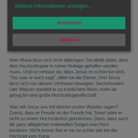
Weitere Informationen anzeigen
...
Aber Jesus hat seine Gründe, warum er die Mutter
zurückweist: "Meine Stunde ist noch nicht gekommen."
Noch ist es für ihn nicht der Moment, sich öffentlich durch
Annehmen
Zeichen und Wunder zu zeigen. Ja er sieht wahrscheinlich
seinen Auftrag gar nicht zuerst darin. Er will nicht, dass die
Leute ihm wegen Heilungen und Wundern nachlaufen. Er
Ablehnen
will, dass wir umkehren, umdenken, unser Leben ändern.
Er sucht den Glauben, nicht die Bewunderung.
Aber Maria lässt sich nicht abbringen. Sie bleibt dabei, dass
dem Hochzeitspaar in seiner Notlage geholfen werden
muss. Und so vertraut sie, dass Jesus es schon tun wird.
"Tut, was er euch sagt", bittet sie die Diener. Und Jesus
lässt sich von diesem Vertrauen bewegen. Sechshundert
Liter Wasser wandelt er zu köstlichem Wein, mehr als
genug für eine große Hochzeitsgesellschaft.
Was will Jesus uns mit diesem ersten Wunder sagen?
Zuerst, dass er Freude an der Freude hat. Sonst wäre er
nicht zu einem Hochzeitsfest gekommen. Dann, dass auch
die ganz alltäglichen materiellen Sorgen sein Herz
berühren. Nicht immer löst er sie so schön wie bei der
Hochzeit vom Kana.