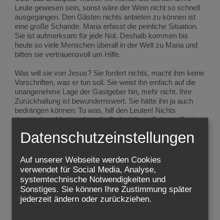
Leute gewesen sein, sonst wäre der Wein nicht so schnell
ausgegangen. Den Gästen nichts anbieten zu können ist
eine große Schande. Maria erfasst die peinliche Situation.
Sie ist aufmerksam für jede Not. Deshalb kommen bis
heute so viele Menschen überall in der Welt zu Maria und
bitten sie vertrauensvoll um Hilfe.
Was will sie von Jesus? Sie fordert nichts, macht ihm keine
Vorschriften, was er tun soll. Sie weist ihn einfach auf die
unangenehme Lage der Gastgeber hin, mehr nicht. Ihre
Zurückhaltung ist bewundernswert. Sie hätte ihn ja auch
bedrängen können: Tu was, hilf den Leuten! Nichts
dergleichen. Maria achtet die Freiheit ihres Sohnes. Darin
ist sie uns ein großes Vorbild.
Datenschutzeinstellungen
Jesus scheint eher barsch zu reagieren: "Was willst du von
mir, Frau?" Das klingt gar nicht freundlich. Er nennt sie nicht
Auf unserer Webseite werden Cookies
"Mutter", sondern "Frau", fast als wäre sie eine Fremde. Ist
verwendet für Social Media, Analyse,
es die so häufige Abwehr, sich nicht "bemuttern" lassen zu
systemtechnische Notwendigkeiten und
wollen? Markiert Jesus deutlich den Abstand zu ihr, jetzt, da
Sonstiges. Sie können Ihre Zustimmung später
er aus dem Elternhaus weggezogen ist, um seinen Weg zu
jederzeit ändern oder zurückziehen.
beginnen, zu dem er sich berufen fühlt? Für Maria sicher
kein leichter Moment, so eine Antwort zu bekommen!