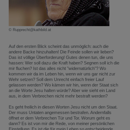
© Rupprecht@kathbild.at
Auf den ersten Blick scheint das unmöglich: auch die
andere Backe hinzuhalten! Die Feinde sollen wir lieben?
Das ist völlige Überforderung! Gutes denen tun, die uns
hassen: Wer soll dazu die Kraft haben? Segnen soll ich die
mir fluchen? Ist das alles nicht "widernatürlich"? Wo
kommen wir da im Leben hin, wenn wir uns gar nicht zur
Wehr setzen? Soll dem Unrecht einfach freier Lauf
gelassen werden? Wo kämen wir hin, wenn der Staat sich
an die Worte Jesu halten würde? Aber wie sieht ein Land
aus, in dem Verbrechen nicht mehr bestraft werden?
Es geht freilich in diesen Worten Jesu nicht um den Staat.
Der muss Untaten angemessen bestrafen. Andernfalls
öffnet er dem Verbrechen Tür und Tor. Worum geht es
dann? Es ist von mir die Rede, von meiner persönlichen
Einstellung. Es ist die für mein Leben so entscheidende