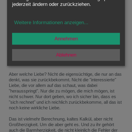
auch die linke Wange hingehalten hat, ist die Spirale der
jederzeit ändern oder zurückziehen.
Gewalt durchbrochen. Ich bin dankbar, dass der andere
sich nicht zur Vergeltung hat hinreißen lassen. Wie es
aussieht, wenn das tödliche Rad von Gewalt und
Weitere Informationen anzeigen
...
Gegengewalt, von Rache und Rache für die Rache, sich
ständig weiterdreht, das sehen wir täglich im leidgeplagten
Heiligen Land.
Annehmen
Aber Jesus zeigt uns nicht nur den Verzicht auf den
Gegenschlag, er verweist auch auf die Wurzel, aus der die
Ablehnen
Kraft für diesen Verzicht erwächst. Es ist schlicht und
einfach die Liebe.
Aber welche Liebe? Nicht die eigensüchtige, die nur an das
denkt, was sie zurückbekommt. Nicht die "interessierte"
Liebe, die vor allem auf das schaut, was dabei
"herausspringt". Nur die zu mögen, die mich mögen, ist
nicht schwer. Nur dort geben, wo ich sicher bin, dass es
"sich rechnet" und ich reichlich zurückbekomme, all das ist
noch keine wirkliche Liebe.
Das ist vielmehr Berechnung, kaltes Kalkül, aber nicht
Großherzigkeit. Um die aber geht es. Und zu ihr gehört
auch die Barmherzigkeit, die nicht kleinlich die Fehler der