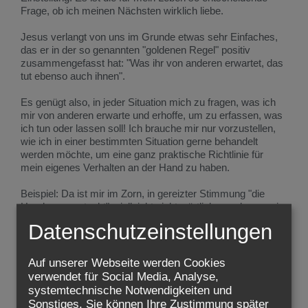
Frage, ob ich meinen Nächsten wirklich liebe.
Jesus verlangt von uns im Grunde etwas sehr Einfaches,
das er in der so genannten "goldenen Regel" positiv
zusammengefasst hat: "Was ihr von anderen erwartet, das
tut ebenso auch ihnen".
Es genügt also, in jeder Situation mich zu fragen, was ich
mir von anderen erwarte und erhoffe, um zu erfassen, was
ich tun oder lassen soll! Ich brauche mir nur vorzustellen,
wie ich in einer bestimmten Situation gerne behandelt
werden möchte, um eine ganz praktische Richtlinie für
mein eigenes Verhalten an der Hand zu haben.
Beispiel: Da ist mir im Zorn, in gereizter Stimmung "die
Hand ausgerutscht", vielleicht nicht wörtlich, sondern nur im
übertragenen Sinn. Ich habe einen Mitarbeiter, einen
Datenschutzeinstellungen
Nachbarn, wen auch immer, ordentlich
"zusammengeputzt". Und nun erlebe ich, dass die
betreffende Person nicht mit gleicher Münze zurückzahlt,
Auf unserer Webseite werden Cookies
nicht "zurückhaut". Ich bin überrascht, mein Zorn flaut ab,
verwendet für Social Media, Analyse,
die Freundlichkeit dessen, den ich "angefahren" habe,
systemtechnische Notwendigkeiten und
entwaffnet mich. Dadurch, dass der andere sozusagen
Sonstiges. Sie können Ihre Zustimmung später